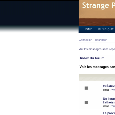
HOME
PHYSIQUE
Connexion
Inscription
Voir les messages sans rép
Index du forum
Voir les messages sa
Création
dans
Phy
De l'espr
l'athéis
dans
Phil
Le parc