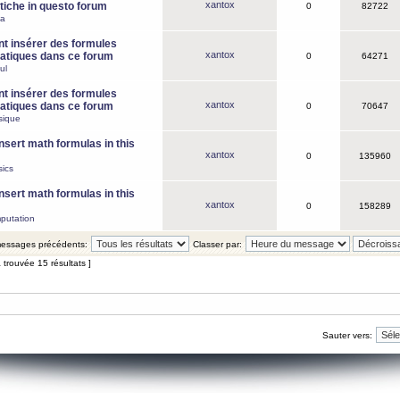
xantox
iche in questo forum
0
82722
ca
 insérer des formules
xantox
tiques dans ce forum
0
64271
ul
 insérer des formules
xantox
tiques dans ce forum
0
70647
sique
nsert math formulas in this
xantox
0
135960
ics
nsert math formulas in this
xantox
0
158289
putation
 messages précédents:
Classer par:
 trouvée 15 résultats ]
Sauter vers: