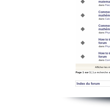
matemat
dans
Fisi
Comment
mathéma
dans
Calc
Comment
mathéma
dans
Phy
How to i
forum
dans
Phys
How to i
forum
dans
Com
Afficher les
Page
1
sur
1
[ La recherche a
Index du forum