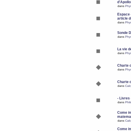
d'Apoll
dans
Phy
Espace d
article 
dans
Phy
Sonde 
dans
Phy
La vie d
dans
Phy
Charte 
dans
Phy
Charte 
dans
Calc
- Livres 
dans
Phil
Come ins
matemat
dans
Calc
Come ins