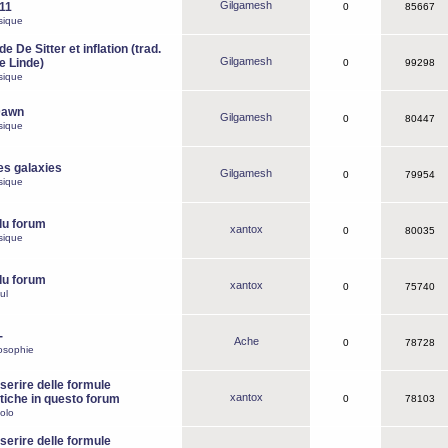
Gilgamesh
o11
0
85667
sique
e De Sitter et inflation (trad.
Gilgamesh
de Linde)
0
99298
sique
Dawn
Gilgamesh
0
80447
sique
es galaxies
Gilgamesh
0
79954
sique
du forum
xantox
0
80035
sique
du forum
xantox
0
75740
ul
-
Ache
0
78728
osophie
erire delle formule
xantox
iche in questo forum
0
78103
olo
erire delle formule