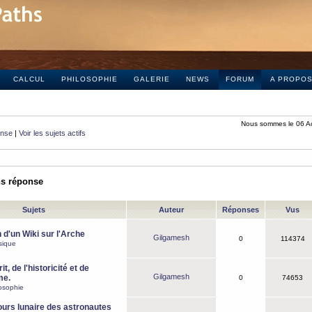
CALCUL
PHILOSOPHIE
GALERIE
NEWS
FORUM
A PROPO
Nous sommes le 06 A
onse
|
Voir les sujets actifs
ns réponse
Sujets
Auteur
Réponses
Vus
 d'un Wiki sur l'Arche
Gilgamesh
0
114374
sique
it, de l'historicité et de
Gilgamesh
me.
0
74653
osophie
ours lunaire des astronautes