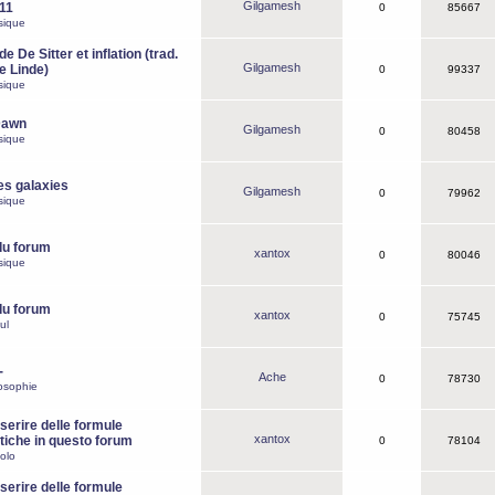
Gilgamesh
o11
0
85667
sique
e De Sitter et inflation (trad.
Gilgamesh
de Linde)
0
99337
sique
Dawn
Gilgamesh
0
80458
sique
es galaxies
Gilgamesh
0
79962
sique
du forum
xantox
0
80046
sique
du forum
xantox
0
75745
ul
-
Ache
0
78730
osophie
erire delle formule
xantox
iche in questo forum
0
78104
olo
erire delle formule