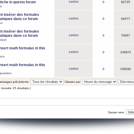
xantox
iche in questo forum
0
82725
ca
 insérer des formules
xantox
tiques dans ce forum
0
64277
ul
 insérer des formules
xantox
tiques dans ce forum
0
70657
sique
nsert math formulas in this
xantox
0
135972
ics
nsert math formulas in this
xantox
0
158292
putation
 messages précédents:
Classer par:
 trouvée 15 résultats ]
Sauter vers: