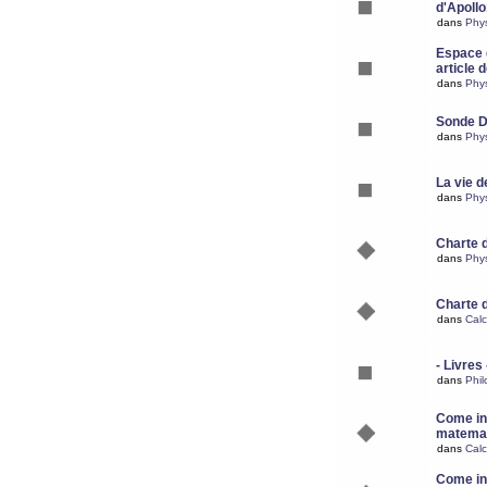
d'Apoll
dans
Phy
Espace d
article 
dans
Phy
Sonde 
dans
Phy
La vie d
dans
Phy
Charte 
dans
Phy
Charte 
dans
Calc
- Livres 
dans
Phil
Come ins
matemat
dans
Calc
Come ins