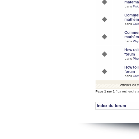
matemat
dans
Fisi
Comment
mathéma
dans
Calc
Comment
mathéma
dans
Phy
How to i
forum
dans
Phys
How to i
forum
dans
Com
Afficher les
Page
1
sur
1
[ La recherche a
Index du forum