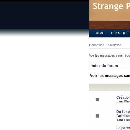
HOME
PHYSIQUE
Connexion
Inscription
Voir les messages sans rép
Index du forum
Voir les messages sa
Création
dans
Phy
De l'espr
l'athéis
dans
Phil
Le parc