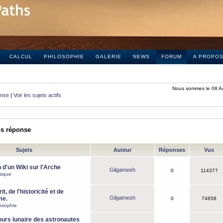
CALCUL
PHILOSOPHIE
GALERIE
NEWS
FORUM
A PROPO
Nous sommes le 08 A
onse
|
Voir les sujets actifs
ns réponse
Sujets
Auteur
Réponses
Vus
 d'un Wiki sur l'Arche
Gilgamesh
0
114377
sique
it, de l'historicité et de
Gilgamesh
me.
0
74658
osophie
ours lunaire des astronautes