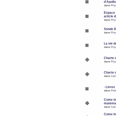
d'Apoll
dans
Phy
Espace d
article 
dans
Phy
Sonde 
dans
Phy
La vie d
dans
Phy
Charte 
dans
Phy
Charte 
dans
Calc
- Livres 
dans
Phil
Come ins
matemat
dans
Calc
Come ins