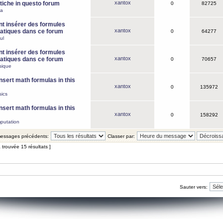
xantox
iche in questo forum
0
82725
ca
 insérer des formules
xantox
tiques dans ce forum
0
64277
ul
 insérer des formules
xantox
tiques dans ce forum
0
70657
sique
nsert math formulas in this
xantox
0
135972
ics
nsert math formulas in this
xantox
0
158292
putation
 messages précédents:
Classer par:
 trouvée 15 résultats ]
Sauter vers: