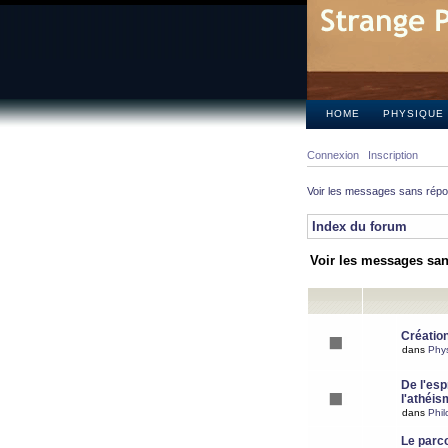
HOME
PHYSIQUE
Connexion
Inscription
Voir les messages sans rép
Index du forum
Voir les messages sa
Création
dans
Phy
De l'espr
l'athéis
dans
Phil
Le parc