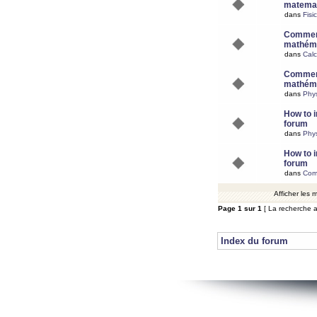
matemat
dans
Fisi
Comment
mathéma
dans
Calc
Comment
mathéma
dans
Phy
How to i
forum
dans
Phys
How to i
forum
dans
Com
Afficher les
Page
1
sur
1
[ La recherche a
Index du forum