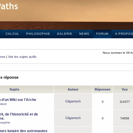
CALCUL
PHILOSOPHIE
GALERIE
NEWS
FORUM
A PROPO
Nous sommes le 08 A
onse
|
Voir les sujets actifs
ns réponse
Sujets
Auteur
Réponses
Vus
 d'un Wiki sur l'Arche
Gilgamesh
0
114377
sique
it, de l'historicité et de
Gilgamesh
me.
0
74658
osophie
ours lunaire des astronautes