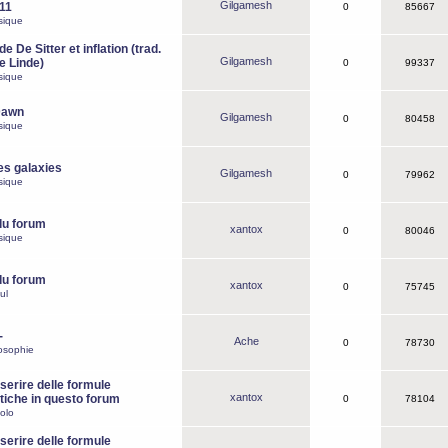
Gilgamesh
o11
0
85667
sique
e De Sitter et inflation (trad.
Gilgamesh
de Linde)
0
99337
sique
Dawn
Gilgamesh
0
80458
sique
es galaxies
Gilgamesh
0
79962
sique
du forum
xantox
0
80046
sique
du forum
xantox
0
75745
ul
-
Ache
0
78730
osophie
erire delle formule
xantox
iche in questo forum
0
78104
olo
erire delle formule