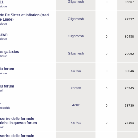
Gilgamesh
o11
0
85667
sique
e De Sitter et inflation (trad.
Gilgamesh
de Linde)
0
99337
sique
Dawn
Gilgamesh
0
80458
sique
es galaxies
Gilgamesh
0
79962
sique
du forum
xantox
0
80046
sique
du forum
xantox
0
75745
ul
-
Ache
0
78730
osophie
erire delle formule
xantox
iche in questo forum
0
78104
olo
erire delle formule