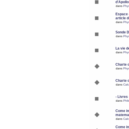
d'Apoll
dans
Phy
Espace d
article 
dans
Phy
Sonde 
dans
Phy
La vie d
dans
Phy
Charte 
dans
Phy
Charte 
dans
Calc
- Livres 
dans
Phil
Come ins
matemat
dans
Calc
Come ins