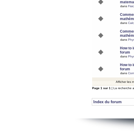
matemat
dans
Fisi
Comment
mathéma
dans
Calc
Comment
mathéma
dans
Phy
How to i
forum
dans
Phys
How to i
forum
dans
Com
Afficher les
Page
1
sur
1
[ La recherche a
Index du forum