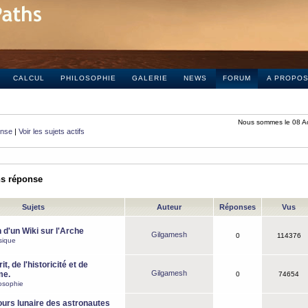
CALCUL
PHILOSOPHIE
GALERIE
NEWS
FORUM
A PROPO
Nous sommes le 08 A
onse
|
Voir les sujets actifs
ns réponse
Sujets
Auteur
Réponses
Vus
 d'un Wiki sur l'Arche
Gilgamesh
0
114376
sique
it, de l'historicité et de
Gilgamesh
me.
0
74654
osophie
ours lunaire des astronautes