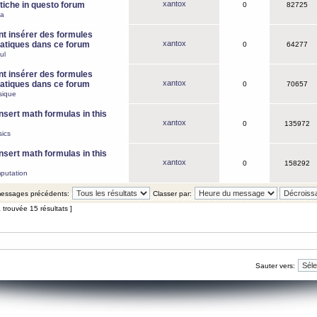
xantox
iche in questo forum
0
82725
ca
 insérer des formules
xantox
tiques dans ce forum
0
64277
ul
 insérer des formules
xantox
tiques dans ce forum
0
70657
sique
nsert math formulas in this
xantox
0
135972
ics
nsert math formulas in this
xantox
0
158292
putation
 messages précédents:
Classer par:
 trouvée 15 résultats ]
Sauter vers: