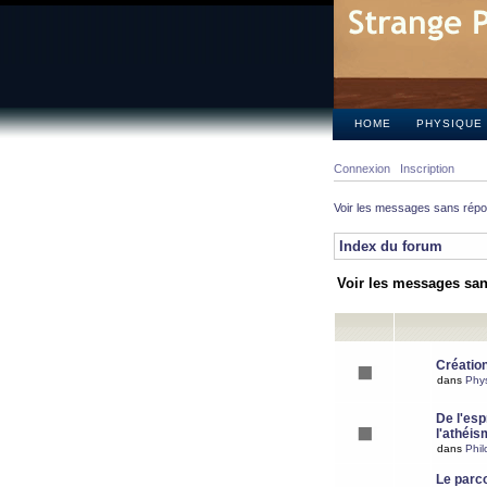
HOME
PHYSIQUE
Connexion
Inscription
Voir les messages sans rép
Index du forum
Voir les messages sa
Création
dans
Phy
De l'espr
l'athéis
dans
Phil
Le parc