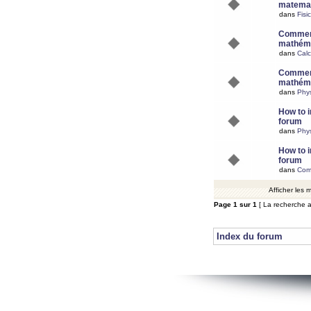
matemat
dans
Fisi
Comment
mathéma
dans
Calc
Comment
mathéma
dans
Phy
How to i
forum
dans
Phys
How to i
forum
dans
Com
Afficher les
Page
1
sur
1
[ La recherche a
Index du forum