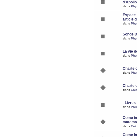
d'Apoll
dans
Phy
Espace d
article 
dans
Phy
Sonde 
dans
Phy
La vie d
dans
Phy
Charte 
dans
Phy
Charte 
dans
Calc
- Livres 
dans
Phil
Come ins
matemat
dans
Calc
Come ins