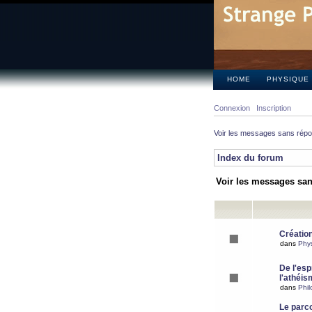
HOME
PHYSIQUE
Connexion
Inscription
Voir les messages sans rép
Index du forum
Voir les messages sa
Création
dans
Phy
De l'espr
l'athéis
dans
Phil
Le parc