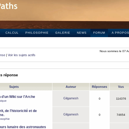
CALCUL
PHILOSOPHIE
GALERIE
NEWS
FORUM
A PROPO
Nous sommes le 07 A
onse
|
Voir les sujets actifs
ns réponse
Sujets
Auteur
Réponses
Vus
 d'un Wiki sur l'Arche
Gilgamesh
0
114376
sique
it, de l'historicité et de
Gilgamesh
me.
0
74654
osophie
ours lunaire des astronautes