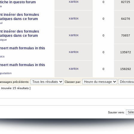
xantox
iche in questo forum
0
82725
ca
 insérer des formules
xantox
tiques dans ce forum
0
64276
ul
 insérer des formules
xantox
tiques dans ce forum
0
70657
sique
nsert math formulas in this
xantox
0
135972
ics
nsert math formulas in this
xantox
0
158292
putation
 messages précédents:
Classer par:
 trouvée 15 résultats ]
Sauter vers: