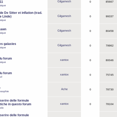
Gilgamesh
o11
0
85667
sique
e De Sitter et inflation (trad.
Gilgamesh
de Linde)
0
99337
sique
Dawn
Gilgamesh
0
80458
sique
es galaxies
Gilgamesh
0
79962
sique
du forum
xantox
0
80046
sique
du forum
xantox
0
75745
ul
-
Ache
0
78730
osophie
erire delle formule
xantox
iche in questo forum
0
78104
olo
erire delle formule