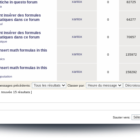
xantox
iche in questo forum
0
82725
ca
 insérer des formules
xantox
tiques dans ce forum
0
64277
ul
 insérer des formules
xantox
tiques dans ce forum
0
70657
sique
nsert math formulas in this
xantox
0
135972
ics
nsert math formulas in this
xantox
0
158292
putation
 messages précédents:
Classer par:
 trouvée 15 résultats ]
Sauter vers: