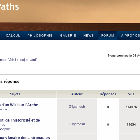
CALCUL
PHILOSOPHIE
GALERIE
NEWS
FORUM
A PROPO
Nous sommes le 08 A
onse
|
Voir les sujets actifs
ns réponse
Sujets
Auteur
Réponses
Vus
 d'un Wiki sur l'Arche
Gilgamesh
0
114376
sique
it, de l'historicité et de
Gilgamesh
me.
0
74654
osophie
ours lunaire des astronautes