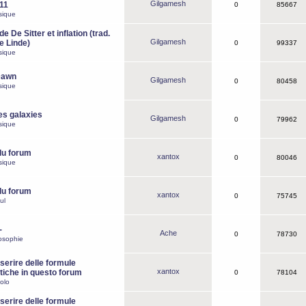
Gilgamesh
o11
0
85667
sique
e De Sitter et inflation (trad.
Gilgamesh
de Linde)
0
99337
sique
Dawn
Gilgamesh
0
80458
sique
es galaxies
Gilgamesh
0
79962
sique
du forum
xantox
0
80046
sique
du forum
xantox
0
75745
ul
-
Ache
0
78730
osophie
erire delle formule
xantox
iche in questo forum
0
78104
olo
erire delle formule