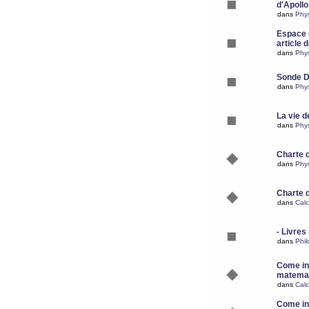
d'Apoll
dans
Phy
Espace d
article 
dans
Phy
Sonde 
dans
Phy
La vie d
dans
Phy
Charte 
dans
Phy
Charte 
dans
Calc
- Livres 
dans
Phil
Come ins
matemat
dans
Calc
Come ins