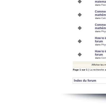
matemat
dans
Fisi
Comment
mathéma
dans
Calc
Comment
mathéma
dans
Phy
How to i
forum
dans
Phys
How to i
forum
dans
Com
Afficher les
Page
1
sur
1
[ La recherche a
Index du forum