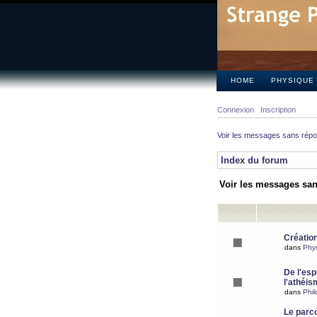
HOME
PHYSIQUE
Connexion
Inscription
Voir les messages sans rép
Index du forum
Voir les messages sa
Création
dans
Phy
De l'espr
l'athéis
dans
Phil
Le parc