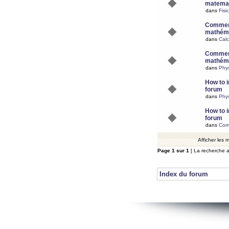
matemat
dans
Fisi
Comment
mathéma
dans
Calc
Comment
mathéma
dans
Phy
How to i
forum
dans
Phys
How to i
forum
dans
Com
Afficher les
Page
1
sur
1
[ La recherche a
Index du forum