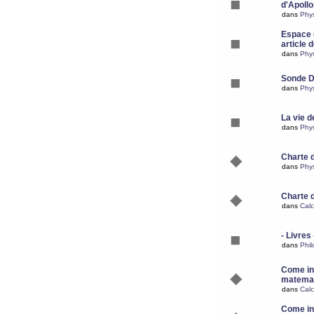
d'Apoll
dans
Phy
Espace d
article 
dans
Phy
Sonde 
dans
Phy
La vie d
dans
Phy
Charte 
dans
Phy
Charte 
dans
Calc
- Livres 
dans
Phil
Come ins
matemat
dans
Calc
Come ins