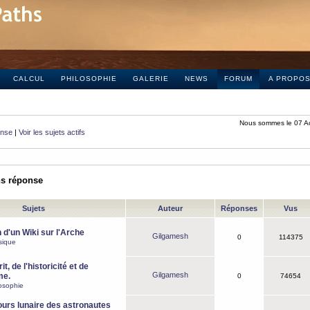
CALCUL
PHILOSOPHIE
GALERIE
NEWS
FORUM
A PROPO
Nous sommes le 07 A
onse
|
Voir les sujets actifs
ns réponse
Sujets
Auteur
Réponses
Vus
 d'un Wiki sur l'Arche
Gilgamesh
0
114375
sique
it, de l'historicité et de
Gilgamesh
me.
0
74654
osophie
ours lunaire des astronautes