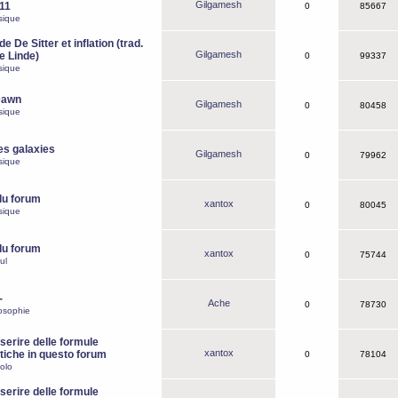
Gilgamesh
o11
0
85667
sique
e De Sitter et inflation (trad.
Gilgamesh
de Linde)
0
99337
sique
Dawn
Gilgamesh
0
80458
sique
es galaxies
Gilgamesh
0
79962
sique
du forum
xantox
0
80045
sique
du forum
xantox
0
75744
ul
-
Ache
0
78730
osophie
erire delle formule
xantox
iche in questo forum
0
78104
olo
erire delle formule