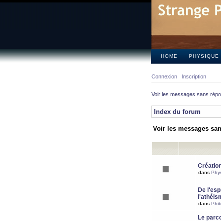
HOME
PHYSIQUE
Connexion
Inscription
Voir les messages sans rép
Index du forum
Voir les messages sa
Création
dans
Phy
De l'espr
l'athéis
dans
Phil
Le parc