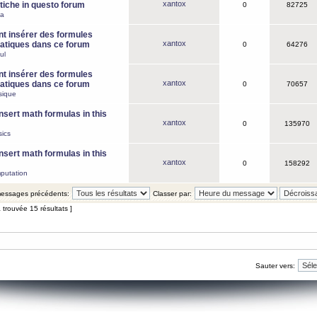
xantox
iche in questo forum
0
82725
ca
 insérer des formules
xantox
tiques dans ce forum
0
64276
ul
 insérer des formules
xantox
tiques dans ce forum
0
70657
sique
nsert math formulas in this
xantox
0
135970
ics
nsert math formulas in this
xantox
0
158292
putation
 messages précédents:
Classer par:
 trouvée 15 résultats ]
Sauter vers: