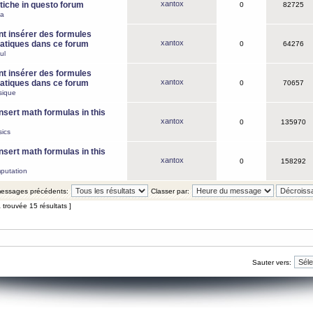
xantox
iche in questo forum
0
82725
ca
 insérer des formules
xantox
tiques dans ce forum
0
64276
ul
 insérer des formules
xantox
tiques dans ce forum
0
70657
sique
nsert math formulas in this
xantox
0
135970
ics
nsert math formulas in this
xantox
0
158292
putation
 messages précédents:
Classer par:
 trouvée 15 résultats ]
Sauter vers: