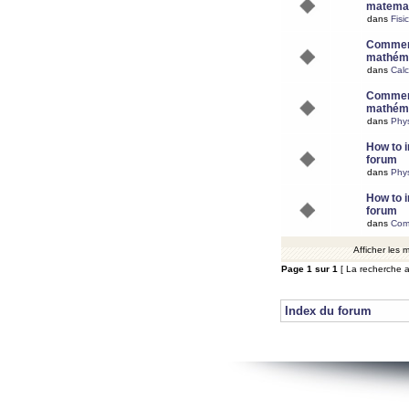
matemat
dans
Fisi
Comment
mathéma
dans
Calc
Comment
mathéma
dans
Phy
How to i
forum
dans
Phys
How to i
forum
dans
Com
Afficher les
Page
1
sur
1
[ La recherche a
Index du forum