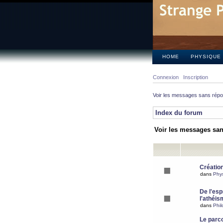
HOME
PHYSIQUE
Connexion
Inscription
Voir les messages sans rép
Index du forum
Voir les messages sa
Création
dans
Phy
De l'espr
l'athéis
dans
Phil
Le parc