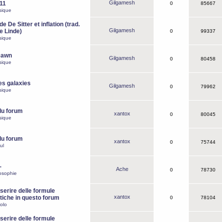
Gilgamesh
o11
0
85667
sique
e De Sitter et inflation (trad.
Gilgamesh
de Linde)
0
99337
sique
Dawn
Gilgamesh
0
80458
sique
es galaxies
Gilgamesh
0
79962
sique
du forum
xantox
0
80045
sique
du forum
xantox
0
75744
ul
-
Ache
0
78730
osophie
erire delle formule
xantox
iche in questo forum
0
78104
olo
erire delle formule