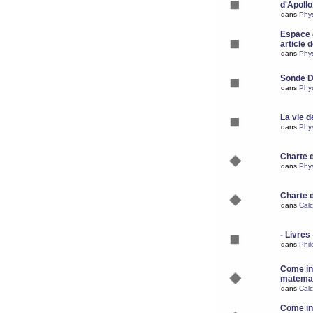
d'Apoll
dans
Phy
Espace d
article 
dans
Phy
Sonde 
dans
Phy
La vie d
dans
Phy
Charte 
dans
Phy
Charte 
dans
Calc
- Livres 
dans
Phil
Come ins
matemat
dans
Calc
Come ins