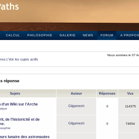
CALCUL
PHILOSOPHIE
GALERIE
NEWS
FORUM
A PROPO
Nous sommes le 07 A
onse
|
Voir les sujets actifs
ns réponse
Sujets
Auteur
Réponses
Vus
 d'un Wiki sur l'Arche
Gilgamesh
0
114375
sique
it, de l'historicité et de
Gilgamesh
me.
0
74654
osophie
ours lunaire des astronautes