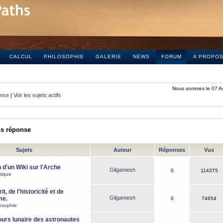
CALCUL
PHILOSOPHIE
GALERIE
NEWS
FORUM
A PROPO
Nous sommes le 07 A
onse
|
Voir les sujets actifs
ns réponse
Sujets
Auteur
Réponses
Vus
 d'un Wiki sur l'Arche
Gilgamesh
0
114375
sique
it, de l'historicité et de
Gilgamesh
me.
0
74654
osophie
ours lunaire des astronautes