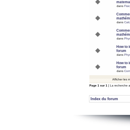
matemat
dans
Fisi
Comment
mathéma
dans
Calc
Comment
mathéma
dans
Phy
How to i
forum
dans
Phys
How to i
forum
dans
Com
Afficher les
Page
1
sur
1
[ La recherche a
Index du forum