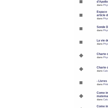
d'Apoll
dans
Phy
Espace d
article 
dans
Phy
Sonde 
dans
Phy
La vie d
dans
Phy
Charte 
dans
Phy
Charte 
dans
Calc
- Livres 
dans
Phil
Come ins
matemat
dans
Calc
Come ins