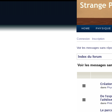
HOME
PHYSIQUE
Connexion
Inscription
Voir les messages sans rép
Index du forum
Voir les messages sa
Création
dans
Phy
De l'espr
l'athéis
dans
Phil
Le parc