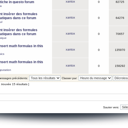
xantox
iche in questo forum
0
82725
ca
 insérer des formules
xantox
tiques dans ce forum
0
64276
ul
 insérer des formules
xantox
tiques dans ce forum
0
70657
sique
nsert math formulas in this
xantox
0
135970
ics
nsert math formulas in this
xantox
0
158292
putation
 messages précédents:
Classer par:
 trouvée 15 résultats ]
Sauter vers: