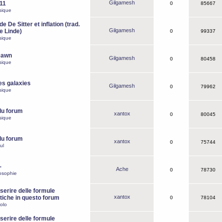
Gilgamesh
o11
0
85667
sique
e De Sitter et inflation (trad.
Gilgamesh
de Linde)
0
99337
sique
Dawn
Gilgamesh
0
80458
sique
es galaxies
Gilgamesh
0
79962
sique
du forum
xantox
0
80045
sique
du forum
xantox
0
75744
ul
-
Ache
0
78730
osophie
erire delle formule
xantox
iche in questo forum
0
78104
olo
erire delle formule