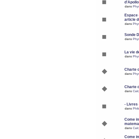
d'Apoll
dans
Phy
Espace d
article 
dans
Phy
Sonde 
dans
Phy
La vie d
dans
Phy
Charte 
dans
Phy
Charte 
dans
Calc
- Livres 
dans
Phil
Come ins
matemat
dans
Calc
Come ins