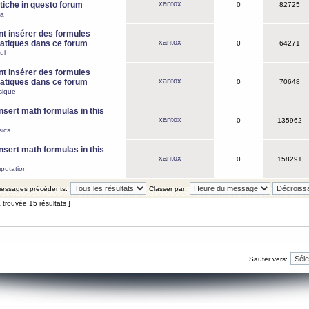
xantox
iche in questo forum
0
82725
ca
 insérer des formules
xantox
tiques dans ce forum
0
64271
ul
 insérer des formules
xantox
tiques dans ce forum
0
70648
sique
nsert math formulas in this
xantox
0
135962
ics
nsert math formulas in this
xantox
0
158291
putation
 messages précédents:
Classer par:
 trouvée 15 résultats ]
Sauter vers: