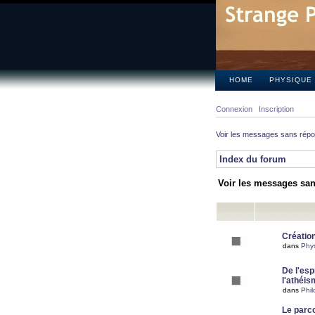
HOME
PHYSIQUE
Connexion
Inscription
Voir les messages sans rép
Index du forum
Voir les messages sa
Création
dans
Phy
De l'espr
l'athéis
dans
Phil
Le parc