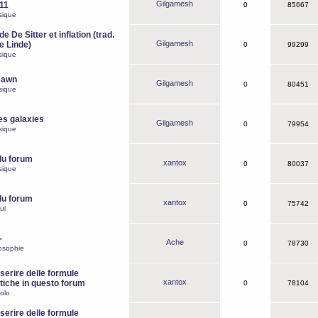
Gilgamesh
o11
0
85667
sique
e De Sitter et inflation (trad.
Gilgamesh
de Linde)
0
99299
sique
Dawn
Gilgamesh
0
80451
sique
es galaxies
Gilgamesh
0
79954
sique
du forum
xantox
0
80037
sique
du forum
xantox
0
75742
ul
-
Ache
0
78730
osophie
erire delle formule
xantox
iche in questo forum
0
78104
olo
erire delle formule