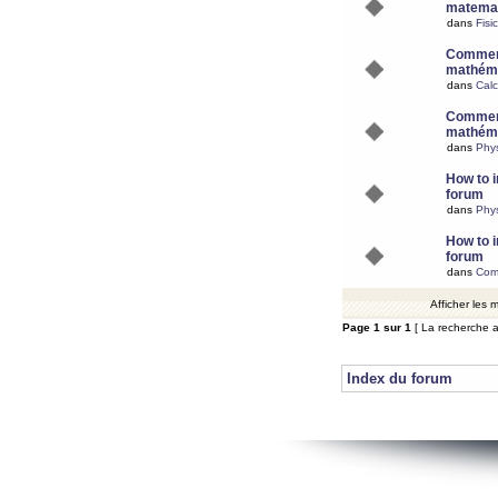
matemat
dans
Fisi
Comment
mathéma
dans
Calc
Comment
mathéma
dans
Phy
How to i
forum
dans
Phys
How to i
forum
dans
Com
Afficher les
Page
1
sur
1
[ La recherche a
Index du forum