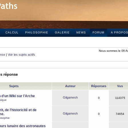
CALCUL
PHILOSOPHIE
GALERIE
NEWS
FORUM
A PROPO
Nous sommes le 06 A
onse
|
Voir les sujets actifs
ns réponse
Sujets
Auteur
Réponses
Vus
 d'un Wiki sur l'Arche
Gilgamesh
0
114375
sique
it, de l'historicité et de
Gilgamesh
me.
0
74654
osophie
ours lunaire des astronautes