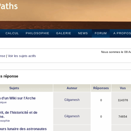
CALCUL
PHILOSOPHIE
GALERIE
NEWS
FORUM
A PROPO
Nous sommes le 08 A
onse
|
Voir les sujets actifs
ns réponse
Sujets
Auteur
Réponses
Vus
 d'un Wiki sur l'Arche
Gilgamesh
0
114376
sique
it, de l'historicité et de
Gilgamesh
me.
0
74654
osophie
ours lunaire des astronautes