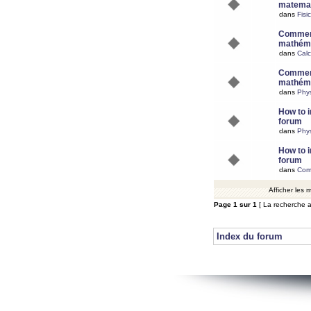
matemat
dans
Fisi
Comment
mathéma
dans
Calc
Comment
mathéma
dans
Phy
How to i
forum
dans
Phys
How to i
forum
dans
Com
Afficher les
Page
1
sur
1
[ La recherche a
Index du forum