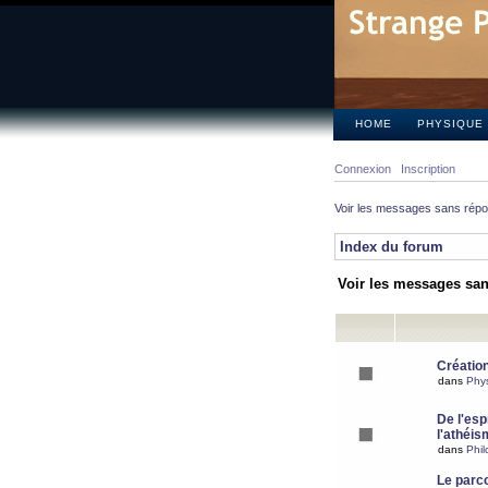
HOME
PHYSIQUE
Connexion
Inscription
Voir les messages sans rép
Index du forum
Voir les messages sa
Création
dans
Phy
De l'espr
l'athéis
dans
Phil
Le parc