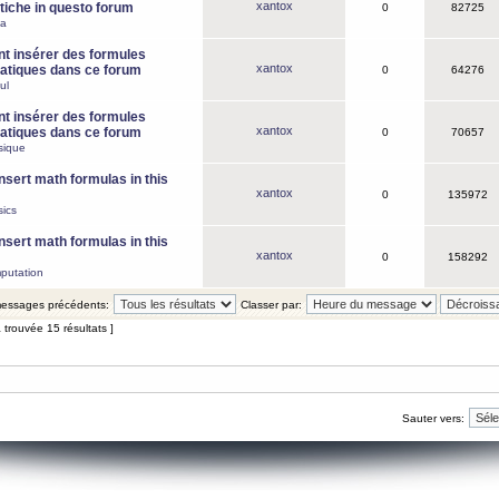
xantox
iche in questo forum
0
82725
ca
 insérer des formules
xantox
tiques dans ce forum
0
64276
ul
 insérer des formules
xantox
tiques dans ce forum
0
70657
sique
nsert math formulas in this
xantox
0
135972
ics
nsert math formulas in this
xantox
0
158292
putation
 messages précédents:
Classer par:
 trouvée 15 résultats ]
Sauter vers: