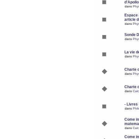
d'Apoll
dans
Phy
Espace d
article 
dans
Phy
Sonde 
dans
Phy
La vie d
dans
Phy
Charte 
dans
Phy
Charte 
dans
Calc
- Livres 
dans
Phil
Come ins
matemat
dans
Calc
Come ins