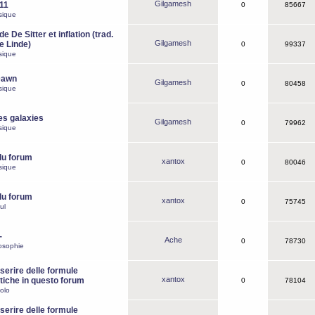
Gilgamesh
o11
0
85667
sique
e De Sitter et inflation (trad.
Gilgamesh
de Linde)
0
99337
sique
Dawn
Gilgamesh
0
80458
sique
es galaxies
Gilgamesh
0
79962
sique
du forum
xantox
0
80046
sique
du forum
xantox
0
75745
ul
-
Ache
0
78730
osophie
erire delle formule
xantox
iche in questo forum
0
78104
olo
erire delle formule