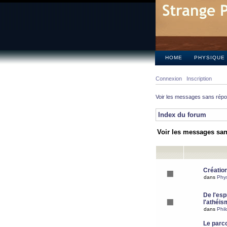
HOME
PHYSIQUE
Connexion
Inscription
Voir les messages sans rép
Index du forum
Voir les messages sa
Création
dans
Phy
De l'espr
l'athéis
dans
Phil
Le parc