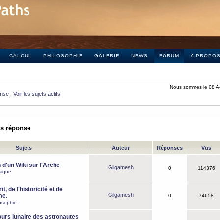
CALCUL
PHILOSOPHIE
GALERIE
NEWS
FORUM
A PROPO
Nous sommes le 08 A
onse
|
Voir les sujets actifs
ns réponse
Sujets
Auteur
Réponses
Vus
 d'un Wiki sur l'Arche
Gilgamesh
0
114376
sique
it, de l'historicité et de
Gilgamesh
me.
0
74658
osophie
ours lunaire des astronautes