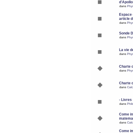
d'Apoll
dans
Phy
Espace d
article 
dans
Phy
Sonde 
dans
Phy
La vie d
dans
Phy
Charte 
dans
Phy
Charte 
dans
Calc
- Livres 
dans
Phil
Come ins
matemat
dans
Calc
Come ins