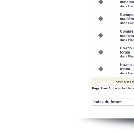
matemat
dans
Fisi
Comment
mathéma
dans
Calc
Comment
mathéma
dans
Phy
How to i
forum
dans
Phys
How to i
forum
dans
Com
Afficher les
Page
1
sur
1
[ La recherche a
Index du forum