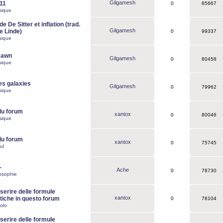
Gilgamesh
o11
0
85667
sique
e De Sitter et inflation (trad.
Gilgamesh
de Linde)
0
99337
sique
Dawn
Gilgamesh
0
80458
sique
es galaxies
Gilgamesh
0
79962
sique
du forum
xantox
0
80046
sique
du forum
xantox
0
75745
ul
-
Ache
0
78730
osophie
erire delle formule
xantox
iche in questo forum
0
78104
olo
erire delle formule