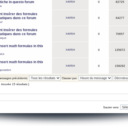
xantox
iche in questo forum
0
82725
ca
 insérer des formules
xantox
tiques dans ce forum
0
64277
ul
 insérer des formules
xantox
tiques dans ce forum
0
70657
sique
nsert math formulas in this
xantox
0
135972
ics
nsert math formulas in this
xantox
0
158292
putation
 messages précédents:
Classer par:
 trouvée 15 résultats ]
Sauter vers: