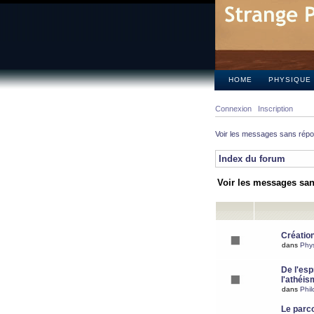
HOME
PHYSIQUE
Connexion
Inscription
Voir les messages sans rép
Index du forum
Voir les messages sa
Création
dans
Phy
De l'espr
l'athéis
dans
Phil
Le parc