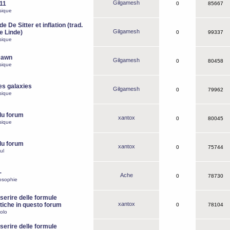
Gilgamesh
o11
0
85667
sique
e De Sitter et inflation (trad.
Gilgamesh
de Linde)
0
99337
sique
Dawn
Gilgamesh
0
80458
sique
es galaxies
Gilgamesh
0
79962
sique
du forum
xantox
0
80045
sique
du forum
xantox
0
75744
ul
-
Ache
0
78730
osophie
erire delle formule
xantox
iche in questo forum
0
78104
olo
erire delle formule