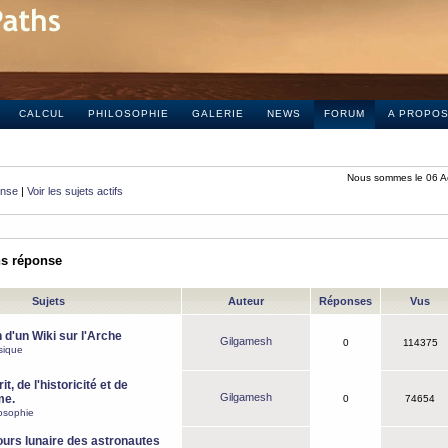
CALCUL
PHILOSOPHIE
GALERIE
NEWS
FORUM
A PROPO
Nous sommes le 06 A
onse
|
Voir les sujets actifs
ns réponse
Sujets
Auteur
Réponses
Vus
 d'un Wiki sur l'Arche
Gilgamesh
0
114375
sique
it, de l'historicité et de
Gilgamesh
me.
0
74654
osophie
ours lunaire des astronautes