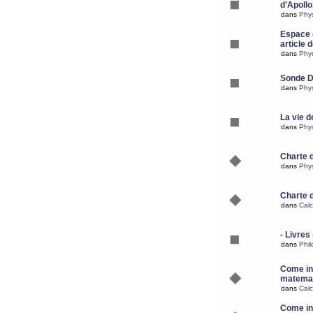
d'Apoll
dans
Phy
Espace d
article 
dans
Phy
Sonde 
dans
Phy
La vie d
dans
Phy
Charte 
dans
Phy
Charte 
dans
Calc
- Livres 
dans
Phil
Come ins
matemat
dans
Calc
Come ins