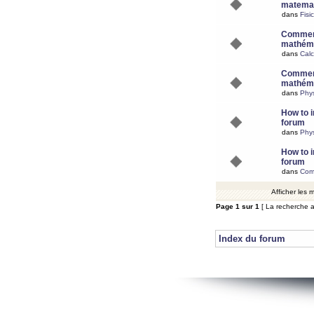
matemat
dans
Fisi
Comment
mathéma
dans
Calc
Comment
mathéma
dans
Phy
How to i
forum
dans
Phys
How to i
forum
dans
Com
Afficher les
Page
1
sur
1
[ La recherche a
Index du forum