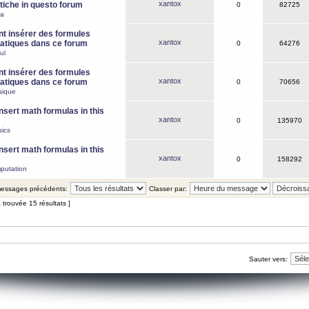
xantox
iche in questo forum
0
82725
ca
 insérer des formules
xantox
tiques dans ce forum
0
64276
ul
 insérer des formules
xantox
tiques dans ce forum
0
70656
sique
nsert math formulas in this
xantox
0
135970
ics
nsert math formulas in this
xantox
0
158292
putation
 messages précédents:
Classer par:
 trouvée 15 résultats ]
Sauter vers: