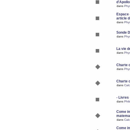
d'Apoll
dans
Phy
Espace d
article 
dans
Phy
Sonde 
dans
Phy
La vie d
dans
Phy
Charte 
dans
Phy
Charte 
dans
Calc
- Livres 
dans
Phil
Come ins
matemat
dans
Calc
Come ins