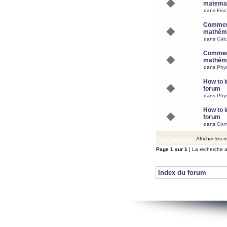
matemat
dans
Fisi
Comment
mathéma
dans
Calc
Comment
mathéma
dans
Phy
How to i
forum
dans
Phys
How to i
forum
dans
Com
Afficher les
Page
1
sur
1
[ La recherche a
Index du forum