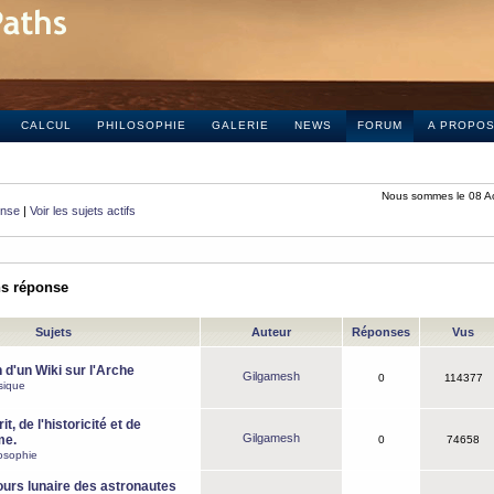
CALCUL
PHILOSOPHIE
GALERIE
NEWS
FORUM
A PROPO
Nous sommes le 08 A
onse
|
Voir les sujets actifs
ns réponse
Sujets
Auteur
Réponses
Vus
 d'un Wiki sur l'Arche
Gilgamesh
0
114377
sique
it, de l'historicité et de
Gilgamesh
me.
0
74658
osophie
ours lunaire des astronautes