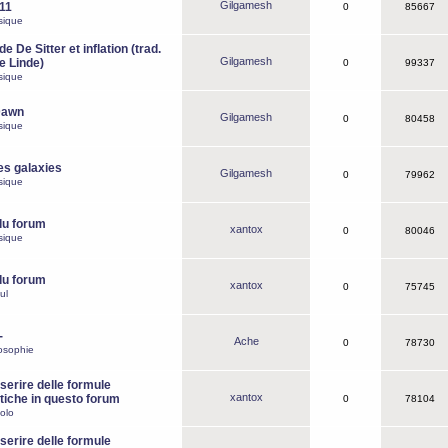
Gilgamesh
o11
0
85667
sique
e De Sitter et inflation (trad.
Gilgamesh
de Linde)
0
99337
sique
Dawn
Gilgamesh
0
80458
sique
es galaxies
Gilgamesh
0
79962
sique
du forum
xantox
0
80046
sique
du forum
xantox
0
75745
ul
-
Ache
0
78730
osophie
erire delle formule
xantox
iche in questo forum
0
78104
olo
erire delle formule