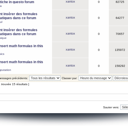
xantox
iche in questo forum
0
82725
ca
 insérer des formules
xantox
tiques dans ce forum
0
64277
ul
 insérer des formules
xantox
tiques dans ce forum
0
70657
sique
nsert math formulas in this
xantox
0
135972
ics
nsert math formulas in this
xantox
0
158292
putation
 messages précédents:
Classer par:
 trouvée 15 résultats ]
Sauter vers: