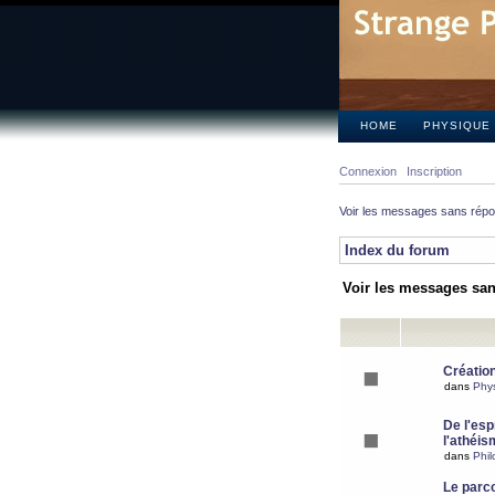
HOME
PHYSIQUE
Connexion
Inscription
Voir les messages sans rép
Index du forum
Voir les messages sa
Création
dans
Phy
De l'espr
l'athéis
dans
Phil
Le parc