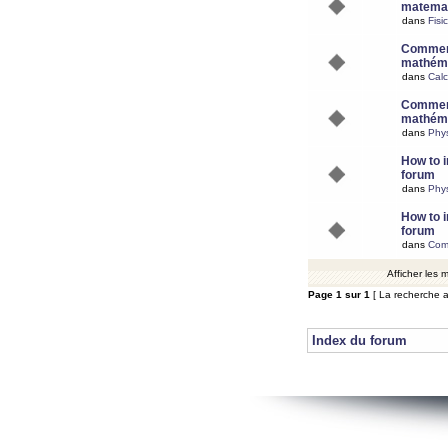
matemat
dans
Fisi
Comment
mathéma
dans
Calc
Comment
mathéma
dans
Phy
How to i
forum
dans
Phys
How to i
forum
dans
Com
Afficher les
Page
1
sur
1
[ La recherche a
Index du forum