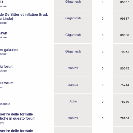
Gilgamesh
o11
0
85667
sique
e De Sitter et inflation (trad.
Gilgamesh
de Linde)
0
99337
sique
Dawn
Gilgamesh
0
80458
sique
es galaxies
Gilgamesh
0
79962
sique
du forum
xantox
0
80045
sique
du forum
xantox
0
75744
ul
-
Ache
0
78730
osophie
erire delle formule
xantox
iche in questo forum
0
78104
olo
erire delle formule