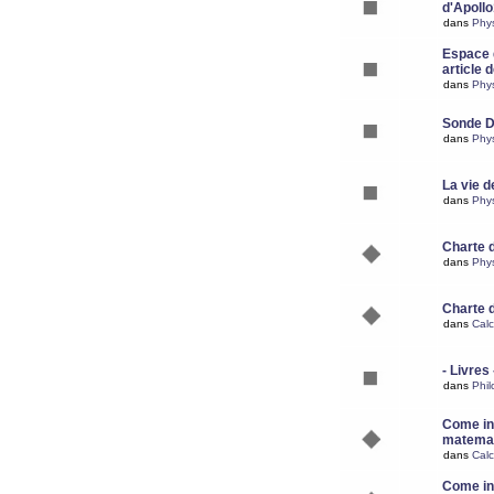
d'Apoll
dans
Phy
Espace d
article 
dans
Phy
Sonde 
dans
Phy
La vie d
dans
Phy
Charte 
dans
Phy
Charte 
dans
Calc
- Livres 
dans
Phil
Come ins
matemat
dans
Calc
Come ins