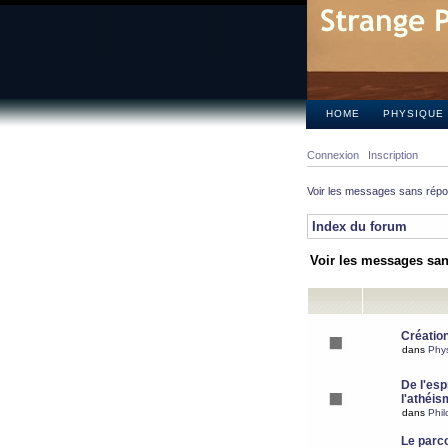
HOME
PHYSIQUE
Connexion
Inscription
Voir les messages sans rép
Index du forum
Voir les messages sa
Création
dans
Phy
De l'espr
l'athéis
dans
Phil
Le parc