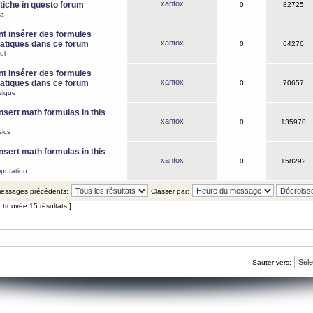
xantox
iche in questo forum
0
82725
ca
 insérer des formules
xantox
tiques dans ce forum
0
64276
ul
 insérer des formules
xantox
tiques dans ce forum
0
70657
sique
nsert math formulas in this
xantox
0
135970
ics
nsert math formulas in this
xantox
0
158292
putation
 messages précédents:
Classer par:
 trouvée 15 résultats ]
Sauter vers: