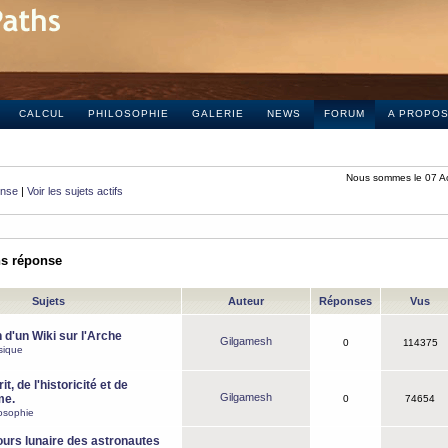
CALCUL
PHILOSOPHIE
GALERIE
NEWS
FORUM
A PROPO
Nous sommes le 07 A
onse
|
Voir les sujets actifs
ns réponse
Sujets
Auteur
Réponses
Vus
 d'un Wiki sur l'Arche
Gilgamesh
0
114375
sique
it, de l'historicité et de
Gilgamesh
me.
0
74654
osophie
ours lunaire des astronautes