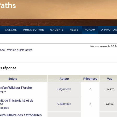
CALCUL
PHILOSOPHIE
GALERIE
NEWS
FORUM
A PROPO
Nous sommes le 06 A
onse
|
Voir les sujets actifs
ns réponse
Sujets
Auteur
Réponses
Vus
 d'un Wiki sur l'Arche
Gilgamesh
0
114375
sique
it, de l'historicité et de
Gilgamesh
me.
0
74654
osophie
ours lunaire des astronautes