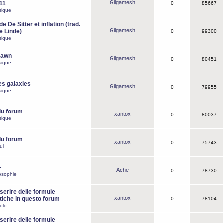
Gilgamesh
o11
0
85667
sique
e De Sitter et inflation (trad.
Gilgamesh
de Linde)
0
99300
sique
Dawn
Gilgamesh
0
80451
sique
es galaxies
Gilgamesh
0
79955
sique
du forum
xantox
0
80037
sique
du forum
xantox
0
75743
ul
-
Ache
0
78730
osophie
erire delle formule
xantox
iche in questo forum
0
78104
olo
erire delle formule