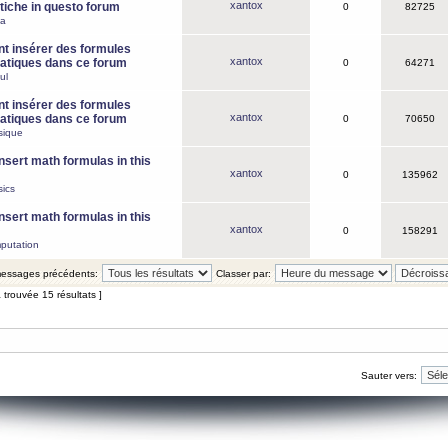
xantox
iche in questo forum
0
82725
ca
 insérer des formules
xantox
tiques dans ce forum
0
64271
ul
 insérer des formules
xantox
tiques dans ce forum
0
70650
sique
nsert math formulas in this
xantox
0
135962
ics
nsert math formulas in this
xantox
0
158291
putation
 messages précédents:
Classer par:
 trouvée 15 résultats ]
Sauter vers: