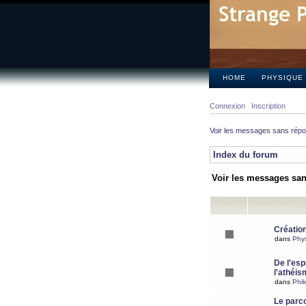
HOME
PHYSIQUE
Connexion
Inscription
Voir les messages sans rép
Index du forum
Voir les messages sa
Création
dans
Phy
De l'espr
l'athéis
dans
Phil
Le parc