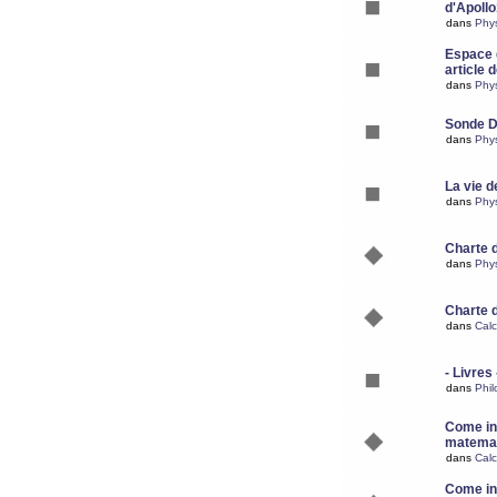
d'Apoll
dans
Phy
Espace d
article 
dans
Phy
Sonde 
dans
Phy
La vie d
dans
Phy
Charte 
dans
Phy
Charte 
dans
Calc
- Livres 
dans
Phil
Come ins
matemat
dans
Calc
Come ins