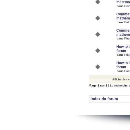
matemat
dans
Fisi
Comment
mathéma
dans
Calc
Comment
mathéma
dans
Phy
How to i
forum
dans
Phys
How to i
forum
dans
Com
Afficher les
Page
1
sur
1
[ La recherche a
Index du forum