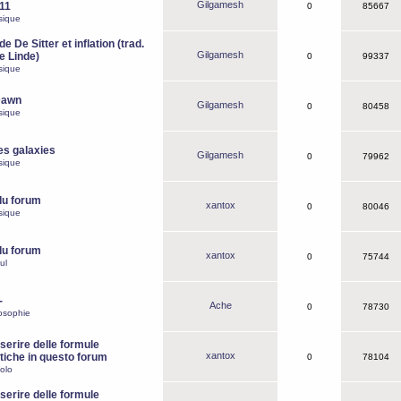
Gilgamesh
o11
0
85667
sique
e De Sitter et inflation (trad.
Gilgamesh
de Linde)
0
99337
sique
Dawn
Gilgamesh
0
80458
sique
es galaxies
Gilgamesh
0
79962
sique
du forum
xantox
0
80046
sique
du forum
xantox
0
75744
ul
-
Ache
0
78730
osophie
erire delle formule
xantox
iche in questo forum
0
78104
olo
erire delle formule