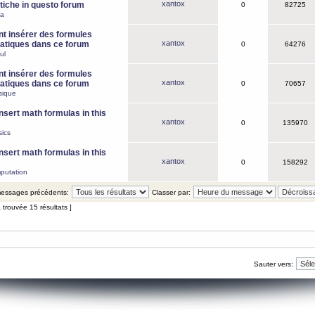
xantox
iche in questo forum
0
82725
ca
 insérer des formules
xantox
tiques dans ce forum
0
64276
ul
 insérer des formules
xantox
tiques dans ce forum
0
70657
sique
nsert math formulas in this
xantox
0
135970
ics
nsert math formulas in this
xantox
0
158292
putation
 messages précédents:
Classer par:
 trouvée 15 résultats ]
Sauter vers: