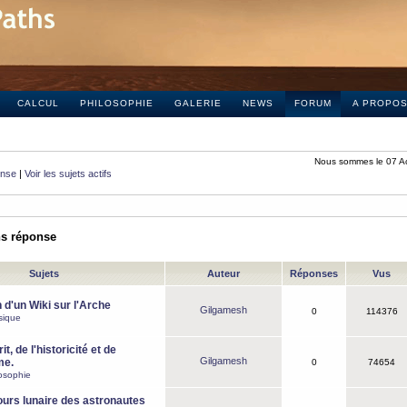
CALCUL
PHILOSOPHIE
GALERIE
NEWS
FORUM
A PROPO
Nous sommes le 07 A
onse
|
Voir les sujets actifs
ns réponse
Sujets
Auteur
Réponses
Vus
 d'un Wiki sur l'Arche
Gilgamesh
0
114376
sique
it, de l'historicité et de
Gilgamesh
me.
0
74654
osophie
ours lunaire des astronautes