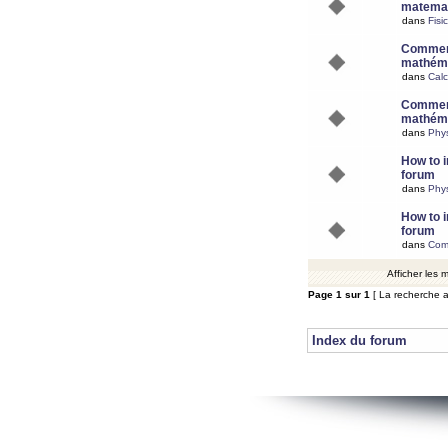
matemat
dans
Fisi
Comment
mathéma
dans
Calc
Comment
mathéma
dans
Phy
How to i
forum
dans
Phys
How to i
forum
dans
Com
Afficher les
Page
1
sur
1
[ La recherche a
Index du forum