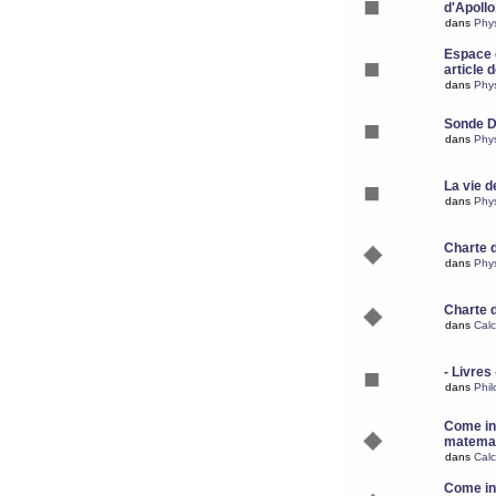
d'Apoll
dans
Phy
Espace d
article 
dans
Phy
Sonde 
dans
Phy
La vie d
dans
Phy
Charte 
dans
Phy
Charte 
dans
Calc
- Livres 
dans
Phil
Come ins
matemat
dans
Calc
Come ins