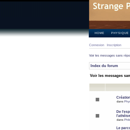
HOME
PHYSIQUE
Connexion
Inscription
Voir les messages sans rép
Index du forum
Voir les messages sa
Création
dans
Phy
De l'espr
l'athéis
dans
Phil
Le parc