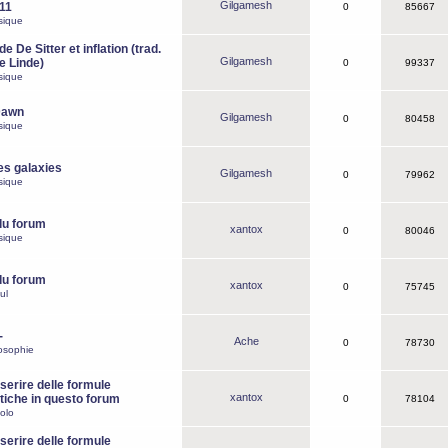
Gilgamesh
o11
0
85667
sique
e De Sitter et inflation (trad.
Gilgamesh
de Linde)
0
99337
sique
Dawn
Gilgamesh
0
80458
sique
es galaxies
Gilgamesh
0
79962
sique
du forum
xantox
0
80046
sique
du forum
xantox
0
75745
ul
-
Ache
0
78730
osophie
erire delle formule
xantox
iche in questo forum
0
78104
olo
erire delle formule