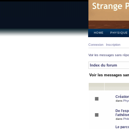
HOME
PHYSIQUE
Connexion
Inscription
Voir les messages sans rép
Index du forum
Voir les messages sa
Création
dans
Phy
De l'espr
l'athéis
dans
Phil
Le parc