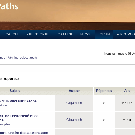
CALCUL
PHILOSOPHIE
GALERIE
NEWS
FORUM
A PROPO
Nous sommes le 08 A
onse
|
Voir les sujets actifs
ns réponse
Sujets
Auteur
Réponses
Vus
 d'un Wiki sur l'Arche
Gilgamesh
0
114377
sique
it, de l'historicité et de
Gilgamesh
me.
0
74658
osophie
ours lunaire des astronautes