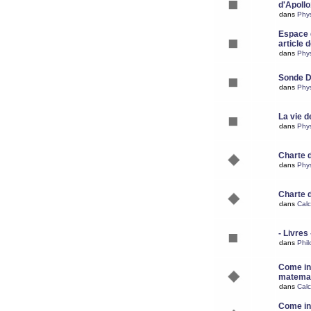
d'Apoll
dans
Phy
Espace d
article 
dans
Phy
Sonde 
dans
Phy
La vie d
dans
Phy
Charte 
dans
Phy
Charte 
dans
Calc
- Livres 
dans
Phil
Come ins
matemat
dans
Calc
Come ins