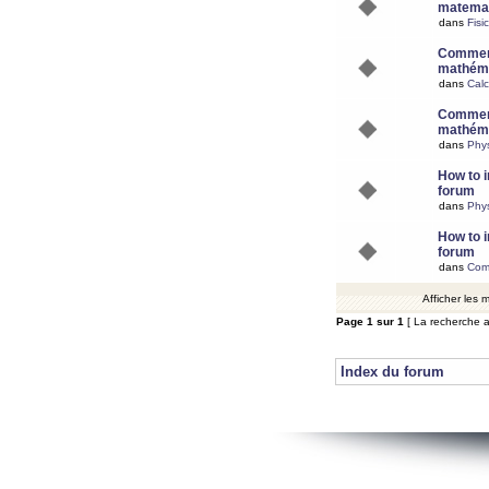
matemat
dans
Fisi
Comment
mathéma
dans
Calc
Comment
mathéma
dans
Phy
How to i
forum
dans
Phys
How to i
forum
dans
Com
Afficher les
Page
1
sur
1
[ La recherche a
Index du forum