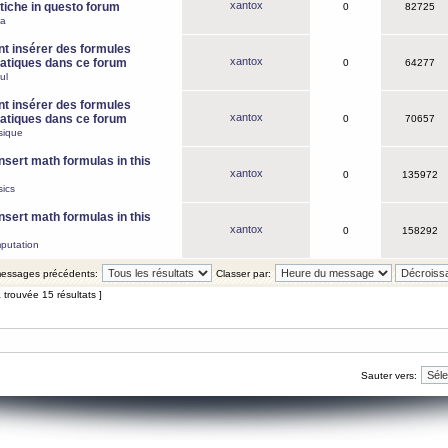
xantox
iche in questo forum
0
82725
ca
 insérer des formules
xantox
tiques dans ce forum
0
64277
ul
 insérer des formules
xantox
tiques dans ce forum
0
70657
sique
nsert math formulas in this
xantox
0
135972
ics
nsert math formulas in this
xantox
0
158292
putation
 messages précédents:
Classer par:
 trouvée 15 résultats ]
Sauter vers: