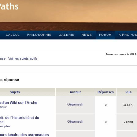
CALCUL
PHILOSOPHIE
GALERIE
NEWS
FORUM
A PROPO
Nous sommes le 08 A
onse
|
Voir les sujets actifs
ns réponse
Sujets
Auteur
Réponses
Vus
 d'un Wiki sur l'Arche
Gilgamesh
0
114377
sique
it, de l'historicité et de
Gilgamesh
me.
0
74658
osophie
ours lunaire des astronautes