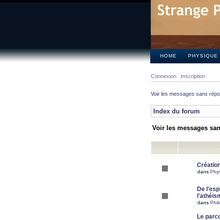
HOME
PHYSIQUE
Connexion
Inscription
Voir les messages sans rép
Index du forum
Voir les messages sa
Création
dans
Phy
De l'espr
l'athéis
dans
Phil
Le parc