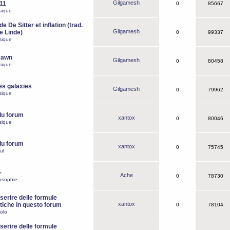
Gilgamesh
o11
0
85667
sique
e De Sitter et inflation (trad.
Gilgamesh
de Linde)
0
99337
sique
Dawn
Gilgamesh
0
80458
sique
es galaxies
Gilgamesh
0
79962
sique
du forum
xantox
0
80046
sique
du forum
xantox
0
75745
ul
-
Ache
0
78730
osophie
erire delle formule
xantox
iche in questo forum
0
78104
olo
erire delle formule