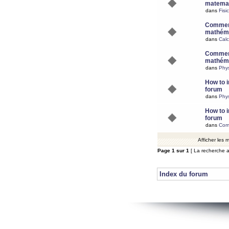
matemat
dans
Fisi
Comment
mathéma
dans
Calc
Comment
mathéma
dans
Phy
How to i
forum
dans
Phys
How to i
forum
dans
Com
Afficher les
Page
1
sur
1
[ La recherche a
Index du forum