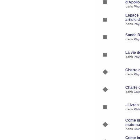
d'Apoll
dans
Phy
Espace d
article 
dans
Phy
Sonde 
dans
Phy
La vie d
dans
Phy
Charte 
dans
Phy
Charte 
dans
Calc
- Livres 
dans
Phil
Come ins
matemat
dans
Calc
Come ins