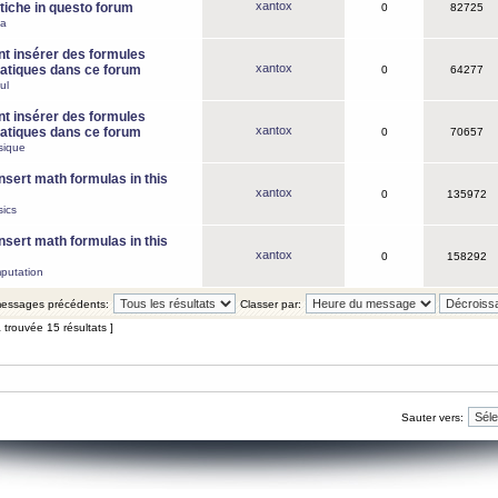
xantox
iche in questo forum
0
82725
ca
 insérer des formules
xantox
tiques dans ce forum
0
64277
ul
 insérer des formules
xantox
tiques dans ce forum
0
70657
sique
nsert math formulas in this
xantox
0
135972
ics
nsert math formulas in this
xantox
0
158292
putation
 messages précédents:
Classer par:
 trouvée 15 résultats ]
Sauter vers: