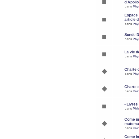
d'Apoll
dans
Phy
Espace d
article 
dans
Phy
Sonde 
dans
Phy
La vie d
dans
Phy
Charte 
dans
Phy
Charte 
dans
Calc
- Livres 
dans
Phil
Come ins
matemat
dans
Calc
Come ins