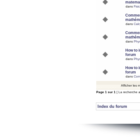
matemat
dans
Fisi
Comment
mathéma
dans
Calc
Comment
mathéma
dans
Phy
How to i
forum
dans
Phys
How to i
forum
dans
Com
Afficher les
Page
1
sur
1
[ La recherche a
Index du forum