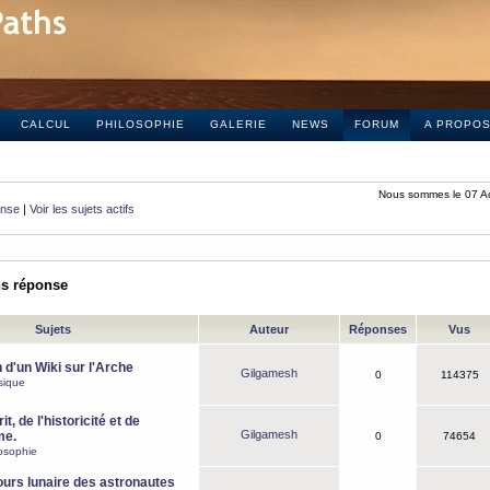
CALCUL
PHILOSOPHIE
GALERIE
NEWS
FORUM
A PROPO
Nous sommes le 07 A
onse
|
Voir les sujets actifs
ns réponse
Sujets
Auteur
Réponses
Vus
 d'un Wiki sur l'Arche
Gilgamesh
0
114375
sique
it, de l'historicité et de
Gilgamesh
me.
0
74654
osophie
ours lunaire des astronautes