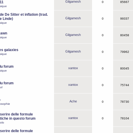
Gilgamesh
o11
0
85667
sique
e De Sitter et inflation (trad.
Gilgamesh
de Linde)
0
99337
sique
Dawn
Gilgamesh
0
80458
sique
es galaxies
Gilgamesh
0
79962
sique
du forum
xantox
0
80045
sique
du forum
xantox
0
75744
ul
-
Ache
0
78730
osophie
erire delle formule
xantox
iche in questo forum
0
78104
olo
erire delle formule