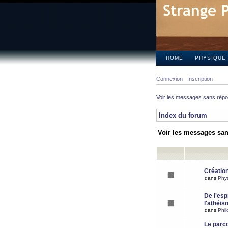
HOME
PHYSIQUE
Connexion
Inscription
Voir les messages sans rép
Index du forum
Voir les messages sa
Création
dans
Phy
De l'espr
l'athéis
dans
Phil
Le parc