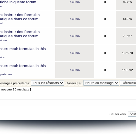
xantox
iche in questo forum
0
82725
ca
 insérer des formules
xantox
tiques dans ce forum
0
64276
ul
 insérer des formules
xantox
tiques dans ce forum
0
70657
sique
nsert math formulas in this
xantox
0
135970
ics
nsert math formulas in this
xantox
0
158292
putation
 messages précédents:
Classer par:
 trouvée 15 résultats ]
Sauter vers: