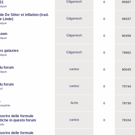
Gilgamesh
o11
0
85667
sique
e De Sitter et inflation (trad.
Gilgamesh
de Linde)
0
99337
sique
Dawn
Gilgamesh
0
80458
sique
es galaxies
Gilgamesh
0
79962
sique
du forum
xantox
0
80045
sique
du forum
xantox
0
75744
ul
-
Ache
0
78730
osophie
erire delle formule
xantox
iche in questo forum
0
78104
olo
erire delle formule