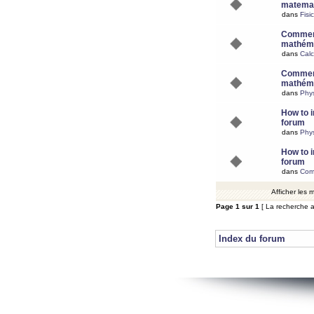
matemat
dans
Fisi
Comment
mathéma
dans
Calc
Comment
mathéma
dans
Phy
How to i
forum
dans
Phys
How to i
forum
dans
Com
Afficher les
Page
1
sur
1
[ La recherche a
Index du forum