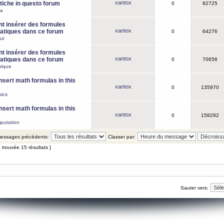
xantox
iche in questo forum
0
82725
ca
 insérer des formules
xantox
tiques dans ce forum
0
64276
ul
 insérer des formules
xantox
tiques dans ce forum
0
70656
sique
nsert math formulas in this
xantox
0
135970
ics
nsert math formulas in this
xantox
0
158292
putation
 messages précédents:
Classer par:
 trouvée 15 résultats ]
Sauter vers: