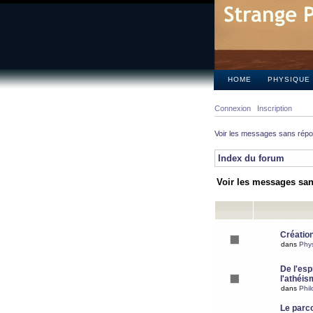
HOME
PHYSIQUE
Connexion
Inscription
Voir les messages sans rép
Index du forum
Voir les messages sa
Création
dans
Phy
De l'espr
l'athéis
dans
Phil
Le parc