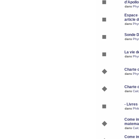
d'Apoll
dans
Phy
Espace d
article 
dans
Phy
Sonde 
dans
Phy
La vie d
dans
Phy
Charte 
dans
Phy
Charte 
dans
Calc
- Livres 
dans
Phil
Come ins
matemat
dans
Calc
Come ins