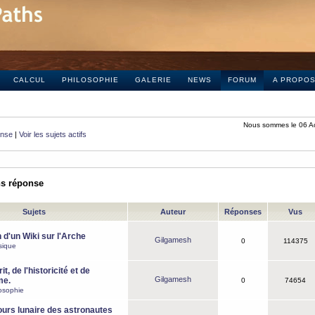
CALCUL
PHILOSOPHIE
GALERIE
NEWS
FORUM
A PROPO
Nous sommes le 06 A
onse
|
Voir les sujets actifs
ns réponse
Sujets
Auteur
Réponses
Vus
 d'un Wiki sur l'Arche
Gilgamesh
0
114375
sique
it, de l'historicité et de
Gilgamesh
me.
0
74654
osophie
ours lunaire des astronautes