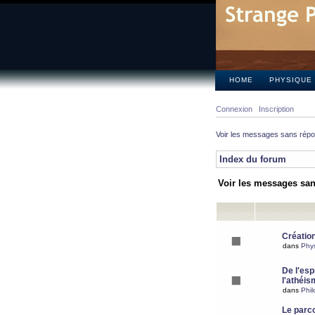
HOME
PHYSIQUE
Connexion
Inscription
Voir les messages sans rép
Index du forum
Voir les messages sa
Création
dans
Phy
De l'espr
l'athéis
dans
Phil
Le parc