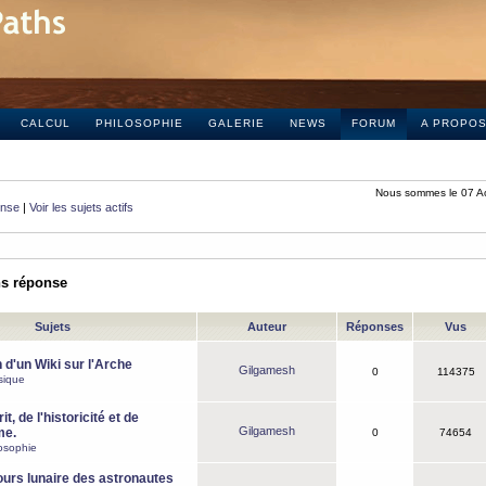
CALCUL
PHILOSOPHIE
GALERIE
NEWS
FORUM
A PROPO
Nous sommes le 07 A
onse
|
Voir les sujets actifs
ns réponse
Sujets
Auteur
Réponses
Vus
 d'un Wiki sur l'Arche
Gilgamesh
0
114375
sique
it, de l'historicité et de
Gilgamesh
me.
0
74654
osophie
ours lunaire des astronautes