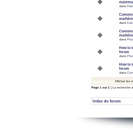
matemat
dans
Fisi
Comment
mathéma
dans
Calc
Comment
mathéma
dans
Phy
How to i
forum
dans
Phys
How to i
forum
dans
Com
Afficher les
Page
1
sur
1
[ La recherche a
Index du forum