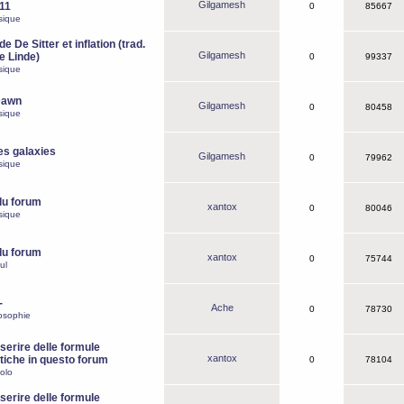
Gilgamesh
o11
0
85667
sique
e De Sitter et inflation (trad.
Gilgamesh
de Linde)
0
99337
sique
Dawn
Gilgamesh
0
80458
sique
es galaxies
Gilgamesh
0
79962
sique
du forum
xantox
0
80046
sique
du forum
xantox
0
75744
ul
-
Ache
0
78730
osophie
erire delle formule
xantox
iche in questo forum
0
78104
olo
erire delle formule