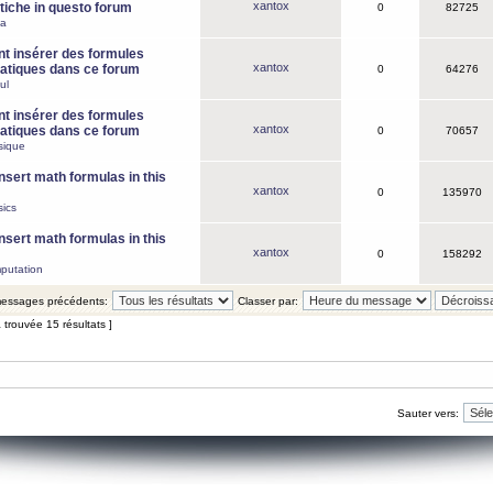
xantox
iche in questo forum
0
82725
ca
 insérer des formules
xantox
tiques dans ce forum
0
64276
ul
 insérer des formules
xantox
tiques dans ce forum
0
70657
sique
nsert math formulas in this
xantox
0
135970
ics
nsert math formulas in this
xantox
0
158292
putation
 messages précédents:
Classer par:
 trouvée 15 résultats ]
Sauter vers: