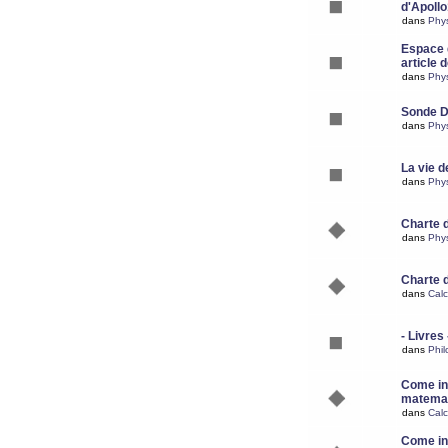
d'Apoll
dans
Phy
Espace d
article 
dans
Phy
Sonde 
dans
Phy
La vie d
dans
Phy
Charte 
dans
Phy
Charte 
dans
Calc
- Livres 
dans
Phil
Come ins
matemat
dans
Calc
Come ins