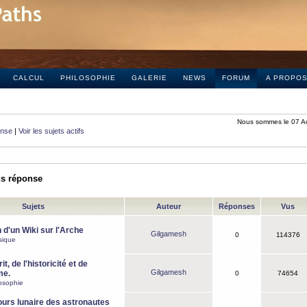
CALCUL
PHILOSOPHIE
GALERIE
NEWS
FORUM
A PROPO
Nous sommes le 07 A
onse
|
Voir les sujets actifs
ns réponse
Sujets
Auteur
Réponses
Vus
 d'un Wiki sur l'Arche
Gilgamesh
0
114376
sique
it, de l'historicité et de
Gilgamesh
me.
0
74654
osophie
ours lunaire des astronautes