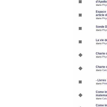
d'Apoll
dans
Phy
Espace d
article 
dans
Phy
Sonde 
dans
Phy
La vie d
dans
Phy
Charte 
dans
Phy
Charte 
dans
Calc
- Livres 
dans
Phil
Come ins
matemat
dans
Calc
Come ins