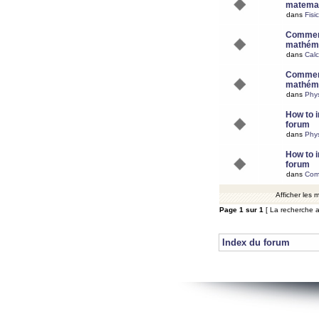
matemat
dans
Fisi
Comment
mathéma
dans
Calc
Comment
mathéma
dans
Phy
How to i
forum
dans
Phys
How to i
forum
dans
Com
Afficher les
Page
1
sur
1
[ La recherche a
Index du forum