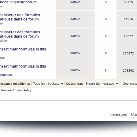
xantox
iche in questo forum
0
82725
ca
 insérer des formules
xantox
tiques dans ce forum
0
64276
ul
 insérer des formules
xantox
tiques dans ce forum
0
70657
sique
nsert math formulas in this
xantox
0
135972
ics
nsert math formulas in this
xantox
0
158292
putation
 messages précédents:
Classer par:
 trouvée 15 résultats ]
Sauter vers: