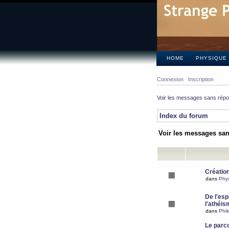
HOME
PHYSIQUE
Connexion
Inscription
Voir les messages sans rép
Index du forum
Voir les messages sa
Création
dans
Phy
De l'espr
l'athéis
dans
Phil
Le parc