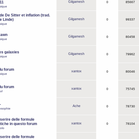
Gilgamesh
o11
0
85667
sique
e De Sitter et inflation (trad.
Gilgamesh
de Linde)
0
99337
sique
Dawn
Gilgamesh
0
80458
sique
es galaxies
Gilgamesh
0
79962
sique
du forum
xantox
0
80046
sique
du forum
xantox
0
75745
ul
-
Ache
0
78730
osophie
erire delle formule
xantox
iche in questo forum
0
78104
olo
erire delle formule