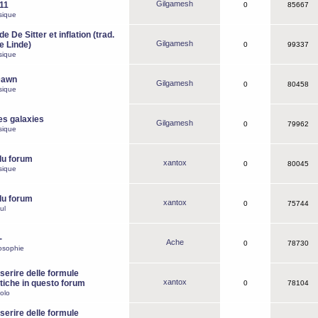
Gilgamesh
o11
0
85667
sique
e De Sitter et inflation (trad.
Gilgamesh
de Linde)
0
99337
sique
Dawn
Gilgamesh
0
80458
sique
es galaxies
Gilgamesh
0
79962
sique
du forum
xantox
0
80045
sique
du forum
xantox
0
75744
ul
-
Ache
0
78730
osophie
erire delle formule
xantox
iche in questo forum
0
78104
olo
erire delle formule