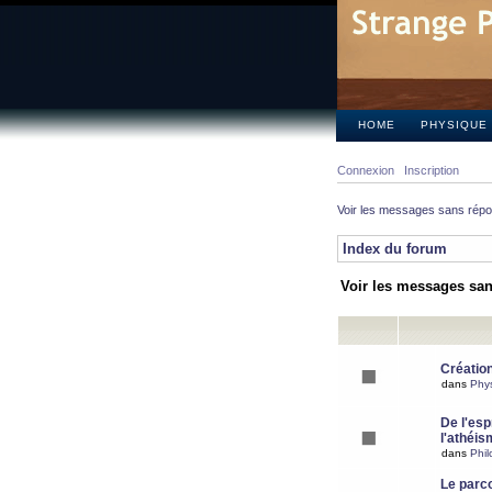
HOME
PHYSIQUE
Connexion
Inscription
Voir les messages sans rép
Index du forum
Voir les messages sa
Création
dans
Phy
De l'espr
l'athéis
dans
Phil
Le parc