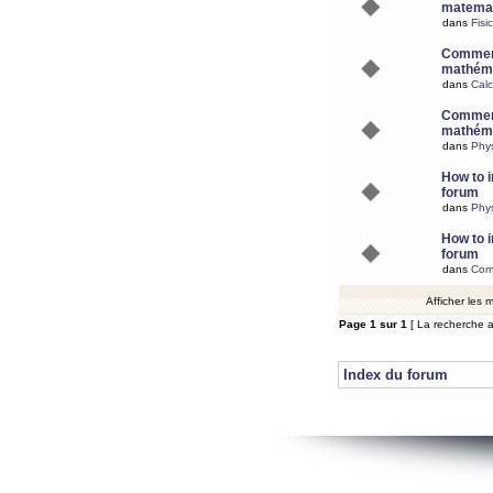
matemat
dans
Fisi
Comment
mathéma
dans
Calc
Comment
mathéma
dans
Phy
How to i
forum
dans
Phys
How to i
forum
dans
Com
Afficher les
Page
1
sur
1
[ La recherche a
Index du forum