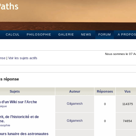
CALCUL
PHILOSOPHIE
GALERIE
NEWS
FORUM
A PROPO
Nous sommes le 07 A
onse
|
Voir les sujets actifs
ns réponse
Sujets
Auteur
Réponses
Vus
 d'un Wiki sur l'Arche
Gilgamesh
0
114375
sique
it, de l'historicité et de
Gilgamesh
me.
0
74654
osophie
ours lunaire des astronautes