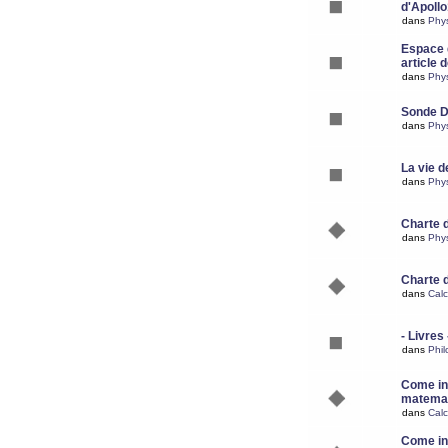
d'Apoll
dans
Phy
Espace d
article 
dans
Phy
Sonde 
dans
Phy
La vie d
dans
Phy
Charte 
dans
Phy
Charte 
dans
Calc
- Livres 
dans
Phil
Come ins
matemat
dans
Calc
Come ins