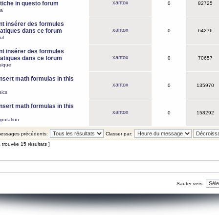
xantox
iche in questo forum
0
82725
ca
 insérer des formules
xantox
tiques dans ce forum
0
64276
ul
 insérer des formules
xantox
tiques dans ce forum
0
70657
sique
nsert math formulas in this
xantox
0
135970
ics
nsert math formulas in this
xantox
0
158292
putation
 messages précédents:
Classer par:
 trouvée 15 résultats ]
Sauter vers: