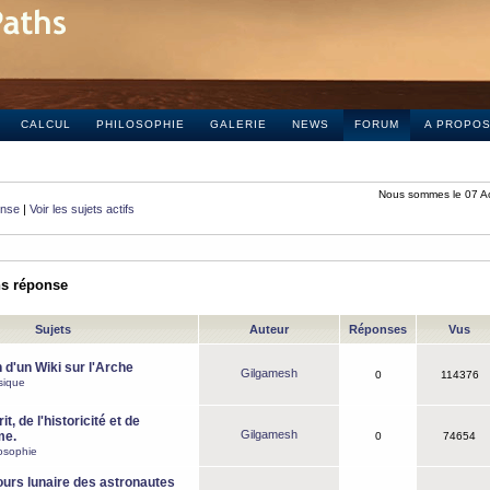
CALCUL
PHILOSOPHIE
GALERIE
NEWS
FORUM
A PROPO
Nous sommes le 07 A
onse
|
Voir les sujets actifs
ns réponse
Sujets
Auteur
Réponses
Vus
 d'un Wiki sur l'Arche
Gilgamesh
0
114376
sique
it, de l'historicité et de
Gilgamesh
me.
0
74654
osophie
ours lunaire des astronautes