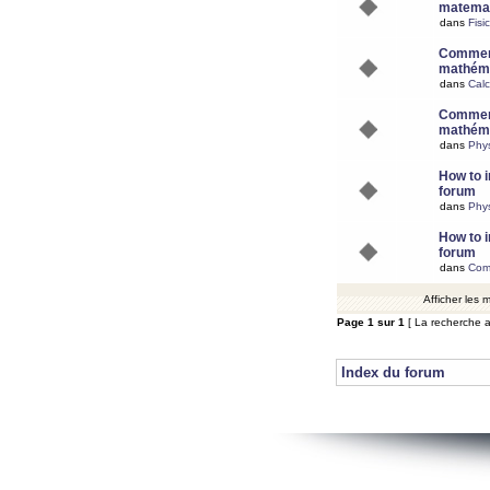
matemat
dans
Fisi
Comment
mathéma
dans
Calc
Comment
mathéma
dans
Phy
How to i
forum
dans
Phys
How to i
forum
dans
Com
Afficher les
Page
1
sur
1
[ La recherche a
Index du forum