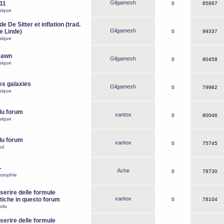
Gilgamesh
o11
0
85667
sique
e De Sitter et inflation (trad.
Gilgamesh
de Linde)
0
99337
sique
Dawn
Gilgamesh
0
80458
sique
es galaxies
Gilgamesh
0
79962
sique
du forum
xantox
0
80046
sique
du forum
xantox
0
75745
ul
-
Ache
0
78730
osophie
erire delle formule
xantox
iche in questo forum
0
78104
olo
erire delle formule