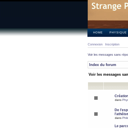
HOME
PHYSIQUE
Connexion
Inscription
Voir les messages sans rép
Index du forum
Voir les messages sa
Création
dans
Phy
De l'espr
l'athéis
dans
Phil
Le parc