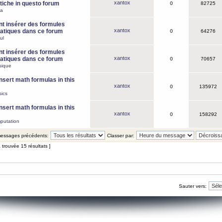
xantox
iche in questo forum
0
82725
ca
 insérer des formules
xantox
tiques dans ce forum
0
64276
ul
 insérer des formules
xantox
tiques dans ce forum
0
70657
sique
nsert math formulas in this
xantox
0
135972
ics
nsert math formulas in this
xantox
0
158292
putation
 messages précédents:
Classer par:
 trouvée 15 résultats ]
Sauter vers: