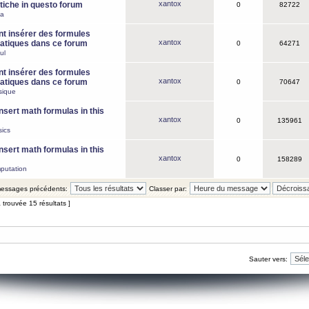
xantox
iche in questo forum
0
82722
ca
 insérer des formules
xantox
tiques dans ce forum
0
64271
ul
 insérer des formules
xantox
tiques dans ce forum
0
70647
sique
nsert math formulas in this
xantox
0
135961
ics
nsert math formulas in this
xantox
0
158289
putation
 messages précédents:
Classer par:
 trouvée 15 résultats ]
Sauter vers: