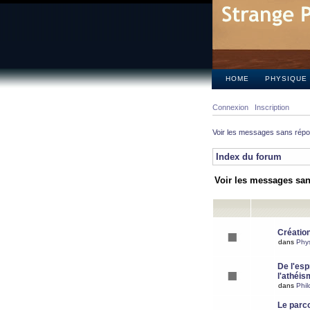
HOME
PHYSIQUE
Connexion
Inscription
Voir les messages sans rép
Index du forum
Voir les messages sa
Création
dans
Phy
De l'espr
l'athéis
dans
Phil
Le parc