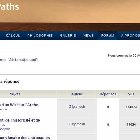
CALCUL
PHILOSOPHIE
GALERIE
NEWS
FORUM
A PROPO
Nous sommes le 06 A
onse
|
Voir les sujets actifs
ns réponse
Sujets
Auteur
Réponses
Vus
 d'un Wiki sur l'Arche
Gilgamesh
0
114374
sique
it, de l'historicité et de
Gilgamesh
me.
0
74654
osophie
ours lunaire des astronautes