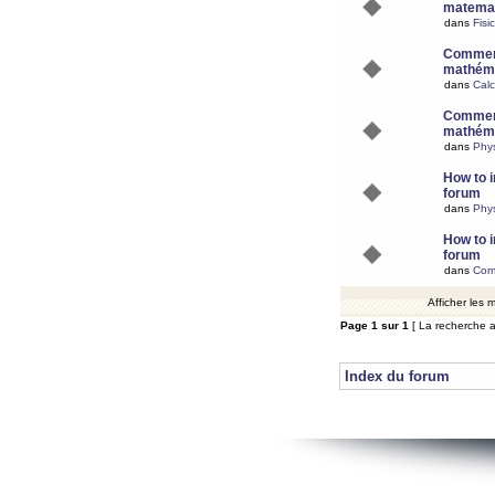
matemat
dans
Fisi
Comment
mathéma
dans
Calc
Comment
mathéma
dans
Phy
How to i
forum
dans
Phys
How to i
forum
dans
Com
Afficher les
Page
1
sur
1
[ La recherche a
Index du forum