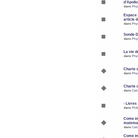
d'Apoll
dans
Phy
Espace d
article 
dans
Phy
Sonde 
dans
Phy
La vie d
dans
Phy
Charte 
dans
Phy
Charte 
dans
Calc
- Livres 
dans
Phil
Come ins
matemat
dans
Calc
Come ins