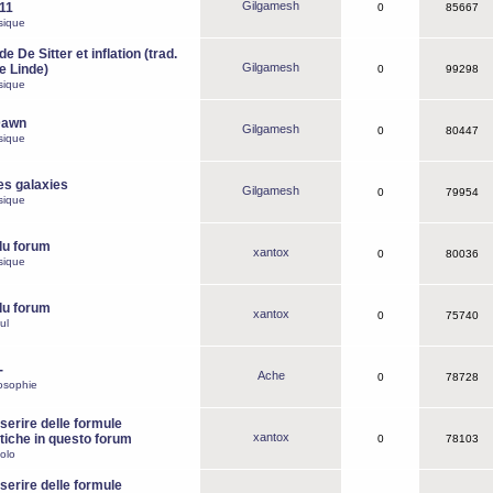
Gilgamesh
o11
0
85667
sique
e De Sitter et inflation (trad.
Gilgamesh
de Linde)
0
99298
sique
Dawn
Gilgamesh
0
80447
sique
es galaxies
Gilgamesh
0
79954
sique
du forum
xantox
0
80036
sique
du forum
xantox
0
75740
ul
-
Ache
0
78728
osophie
erire delle formule
xantox
iche in questo forum
0
78103
olo
erire delle formule