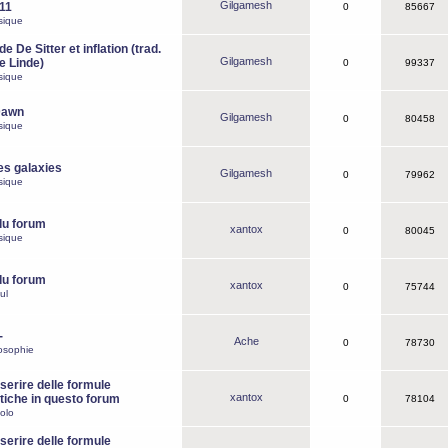
Gilgamesh
o11
0
85667
sique
e De Sitter et inflation (trad.
Gilgamesh
de Linde)
0
99337
sique
Dawn
Gilgamesh
0
80458
sique
es galaxies
Gilgamesh
0
79962
sique
du forum
xantox
0
80045
sique
du forum
xantox
0
75744
ul
-
Ache
0
78730
osophie
erire delle formule
xantox
iche in questo forum
0
78104
olo
erire delle formule