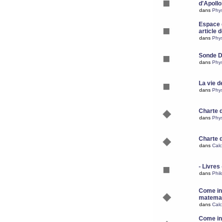
d'Apoll
dans
Phy
Espace d
article 
dans
Phy
Sonde 
dans
Phy
La vie d
dans
Phy
Charte 
dans
Phy
Charte 
dans
Calc
- Livres 
dans
Phil
Come ins
matemat
dans
Calc
Come ins