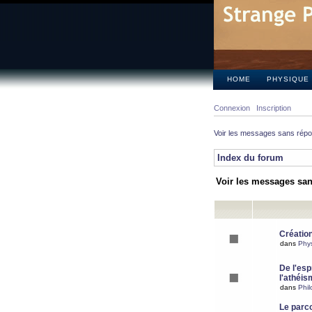
HOME
PHYSIQUE
Connexion
Inscription
Voir les messages sans rép
Index du forum
Voir les messages sa
Création
dans
Phy
De l'espr
l'athéis
dans
Phil
Le parc