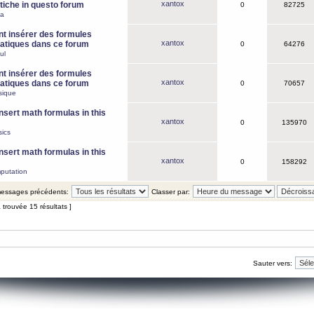
xantox
iche in questo forum
0
82725
ca
 insérer des formules
xantox
tiques dans ce forum
0
64276
ul
 insérer des formules
xantox
tiques dans ce forum
0
70657
sique
nsert math formulas in this
xantox
0
135970
ics
nsert math formulas in this
xantox
0
158292
putation
 messages précédents:
Classer par:
 trouvée 15 résultats ]
Sauter vers: