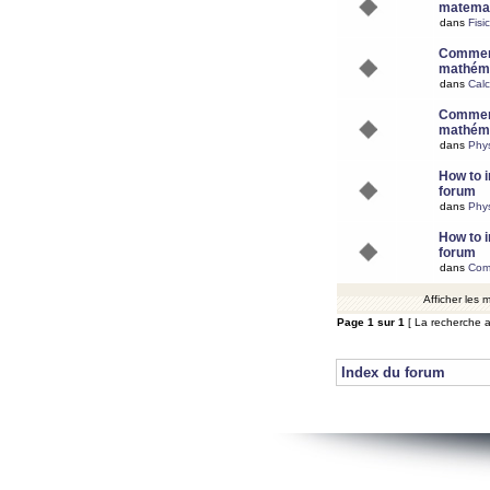
matemat
dans
Fisi
Comment
mathéma
dans
Calc
Comment
mathéma
dans
Phy
How to i
forum
dans
Phys
How to i
forum
dans
Com
Afficher les
Page
1
sur
1
[ La recherche a
Index du forum