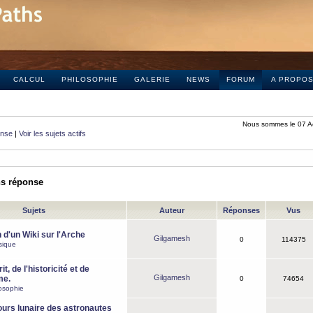
CALCUL
PHILOSOPHIE
GALERIE
NEWS
FORUM
A PROPO
Nous sommes le 07 A
onse
|
Voir les sujets actifs
ns réponse
Sujets
Auteur
Réponses
Vus
 d'un Wiki sur l'Arche
Gilgamesh
0
114375
sique
it, de l'historicité et de
Gilgamesh
me.
0
74654
osophie
ours lunaire des astronautes