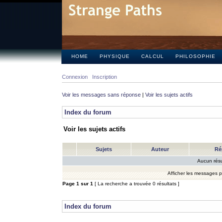
HOME
PHYSIQUE
CALCUL
PHILOSOPHIE
Connexion
Inscription
Voir les messages sans réponse
|
Voir les sujets actifs
Index du forum
Voir les sujets actifs
Sujets
Auteur
Ré
Aucun résu
Afficher les messages 
Page
1
sur
1
[ La recherche a trouvée 0 résultats ]
Index du forum