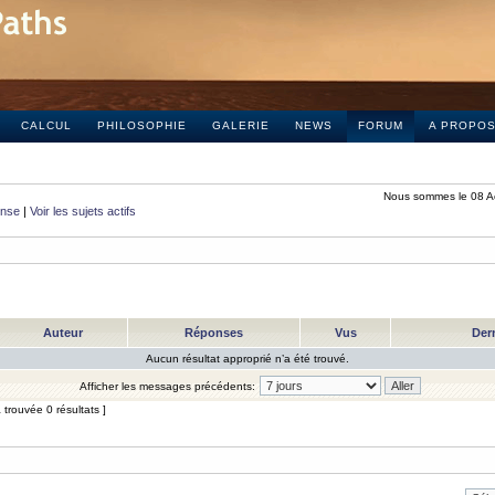
CALCUL
PHILOSOPHIE
GALERIE
NEWS
FORUM
A PROPO
Nous sommes le 08 A
onse
|
Voir les sujets actifs
Auteur
Réponses
Vus
Der
Aucun résultat approprié n’a été trouvé.
Afficher les messages précédents:
trouvée 0 résultats ]