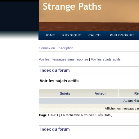
HOME
PHYSIQUE
CALCUL
PHILOSOPHIE
Connexion
Inscription
Voir les messages sans réponse
|
Voir les sujets actifs
Index du forum
Voir les sujets actifs
Sujets
Auteur
Ré
Aucun résu
Afficher les messages 
Page
1
sur
1
[ La recherche a trouvée 0 résultats ]
Index du forum