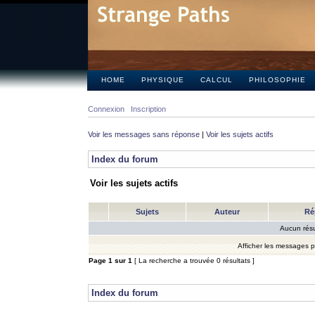
HOME
PHYSIQUE
CALCUL
PHILOSOPHIE
Connexion
Inscription
Voir les messages sans réponse
|
Voir les sujets actifs
Index du forum
Voir les sujets actifs
Sujets
Auteur
Ré
Aucun résu
Afficher les messages 
Page
1
sur
1
[ La recherche a trouvée 0 résultats ]
Index du forum