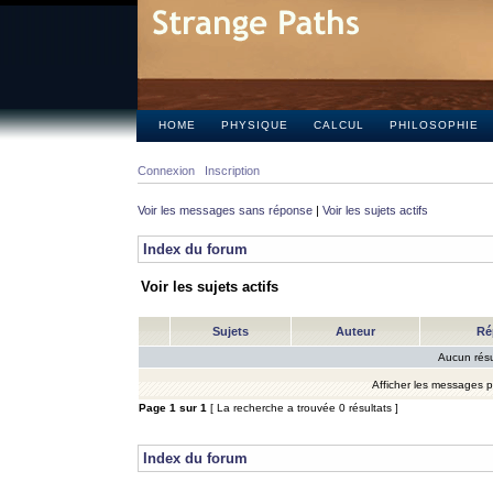
HOME
PHYSIQUE
CALCUL
PHILOSOPHIE
Connexion
Inscription
Voir les messages sans réponse
|
Voir les sujets actifs
Index du forum
Voir les sujets actifs
Sujets
Auteur
Ré
Aucun résu
Afficher les messages 
Page
1
sur
1
[ La recherche a trouvée 0 résultats ]
Index du forum