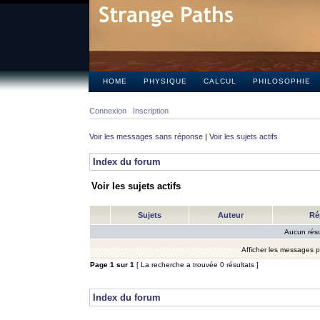
HOME
PHYSIQUE
CALCUL
PHILOSOPHIE
Connexion
Inscription
Voir les messages sans réponse
|
Voir les sujets actifs
Index du forum
Voir les sujets actifs
Sujets
Auteur
Ré
Aucun résu
Afficher les messages 
Page
1
sur
1
[ La recherche a trouvée 0 résultats ]
Index du forum