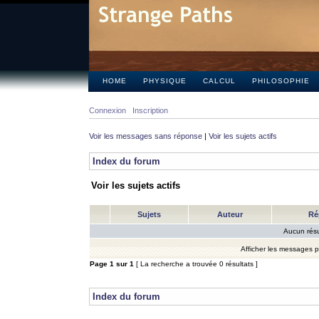
HOME
PHYSIQUE
CALCUL
PHILOSOPHIE
Connexion
Inscription
Voir les messages sans réponse
|
Voir les sujets actifs
Index du forum
Voir les sujets actifs
Sujets
Auteur
Ré
Aucun résu
Afficher les messages 
Page
1
sur
1
[ La recherche a trouvée 0 résultats ]
Index du forum