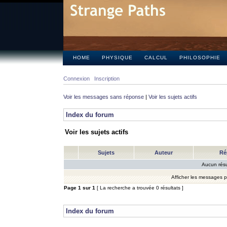
HOME
PHYSIQUE
CALCUL
PHILOSOPHIE
Connexion
Inscription
Voir les messages sans réponse
|
Voir les sujets actifs
Index du forum
Voir les sujets actifs
Sujets
Auteur
Ré
Aucun résu
Afficher les messages 
Page
1
sur
1
[ La recherche a trouvée 0 résultats ]
Index du forum