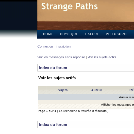
HOME
PHYSIQUE
CALCUL
PHILOSOPHIE
Connexion
Inscription
Voir les messages sans réponse
|
Voir les sujets actifs
Index du forum
Voir les sujets actifs
Sujets
Auteur
Ré
Aucun résu
Afficher les messages 
Page
1
sur
1
[ La recherche a trouvée 0 résultats ]
Index du forum