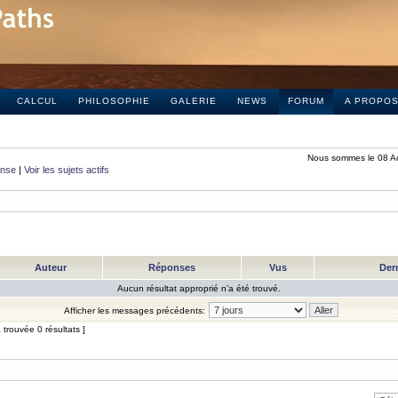
CALCUL
PHILOSOPHIE
GALERIE
NEWS
FORUM
A PROPO
Nous sommes le 08 A
onse
|
Voir les sujets actifs
Auteur
Réponses
Vus
Der
Aucun résultat approprié n’a été trouvé.
Afficher les messages précédents:
trouvée 0 résultats ]