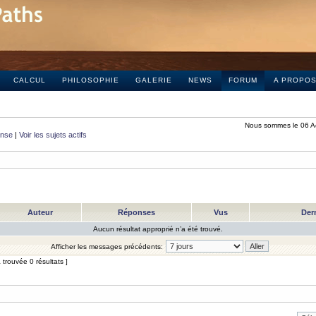
CALCUL
PHILOSOPHIE
GALERIE
NEWS
FORUM
A PROPO
Nous sommes le 06 A
onse
|
Voir les sujets actifs
Auteur
Réponses
Vus
Der
Aucun résultat approprié n’a été trouvé.
Afficher les messages précédents:
trouvée 0 résultats ]