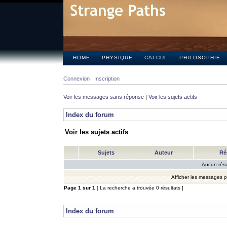
HOME
PHYSIQUE
CALCUL
PHILOSOPHIE
Connexion
Inscription
Voir les messages sans réponse
|
Voir les sujets actifs
Index du forum
Voir les sujets actifs
Sujets
Auteur
Ré
Aucun résu
Afficher les messages 
Page
1
sur
1
[ La recherche a trouvée 0 résultats ]
Index du forum