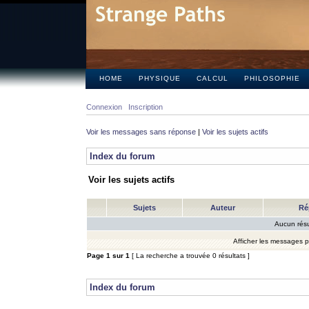
HOME
PHYSIQUE
CALCUL
PHILOSOPHIE
Connexion
Inscription
Voir les messages sans réponse
|
Voir les sujets actifs
Index du forum
Voir les sujets actifs
Sujets
Auteur
Ré
Aucun résu
Afficher les messages 
Page
1
sur
1
[ La recherche a trouvée 0 résultats ]
Index du forum