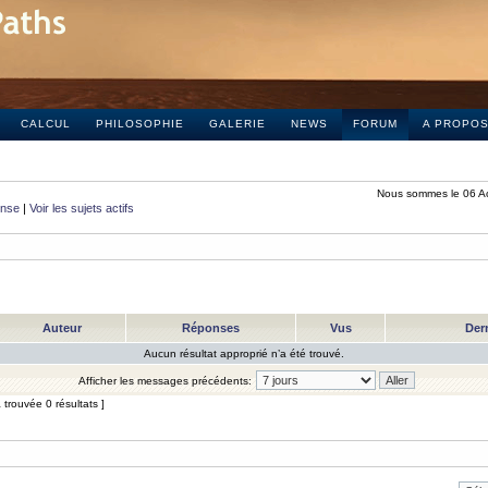
CALCUL
PHILOSOPHIE
GALERIE
NEWS
FORUM
A PROPO
Nous sommes le 06 A
onse
|
Voir les sujets actifs
Auteur
Réponses
Vus
Der
Aucun résultat approprié n’a été trouvé.
Afficher les messages précédents:
trouvée 0 résultats ]