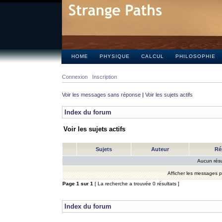
HOME
PHYSIQUE
CALCUL
PHILOSOPHIE
Connexion
Inscription
Voir les messages sans réponse
|
Voir les sujets actifs
Index du forum
Voir les sujets actifs
Sujets
Auteur
Ré
Aucun résu
Afficher les messages 
Page
1
sur
1
[ La recherche a trouvée 0 résultats ]
Index du forum