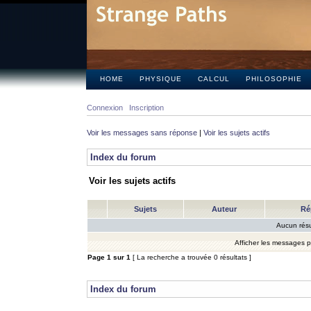
HOME
PHYSIQUE
CALCUL
PHILOSOPHIE
Connexion
Inscription
Voir les messages sans réponse
|
Voir les sujets actifs
Index du forum
Voir les sujets actifs
Sujets
Auteur
Ré
Aucun résu
Afficher les messages 
Page
1
sur
1
[ La recherche a trouvée 0 résultats ]
Index du forum