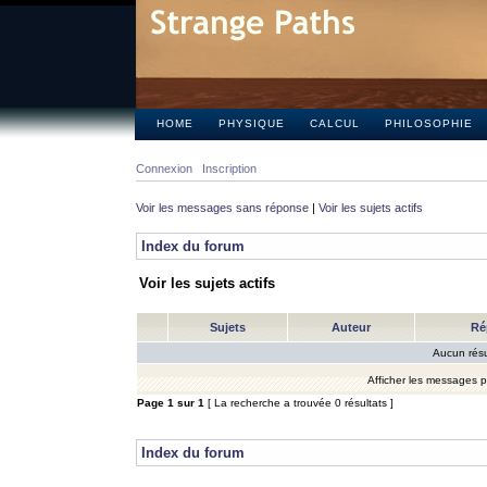
HOME
PHYSIQUE
CALCUL
PHILOSOPHIE
Connexion
Inscription
Voir les messages sans réponse
|
Voir les sujets actifs
Index du forum
Voir les sujets actifs
Sujets
Auteur
Ré
Aucun résu
Afficher les messages 
Page
1
sur
1
[ La recherche a trouvée 0 résultats ]
Index du forum