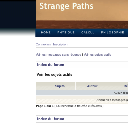
HOME
PHYSIQUE
CALCUL
PHILOSOPHIE
Connexion
Inscription
Voir les messages sans réponse
|
Voir les sujets actifs
Index du forum
Voir les sujets actifs
Sujets
Auteur
Ré
Aucun résu
Afficher les messages 
Page
1
sur
1
[ La recherche a trouvée 0 résultats ]
Index du forum