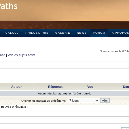
CALCUL
PHILOSOPHIE
GALERIE
NEWS
FORUM
A PROPO
Nous sommes le 07 A
onse
|
Voir les sujets actifs
Auteur
Réponses
Vus
Der
Aucun résultat approprié n’a été trouvé.
Afficher les messages précédents:
trouvée 0 résultats ]