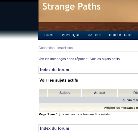
HOME
PHYSIQUE
CALCUL
PHILOSOPHIE
Connexion
Inscription
Voir les messages sans réponse
|
Voir les sujets actifs
Index du forum
Voir les sujets actifs
Sujets
Auteur
Ré
Aucun résu
Afficher les messages 
Page
1
sur
1
[ La recherche a trouvée 0 résultats ]
Index du forum