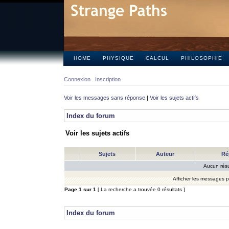
HOME
PHYSIQUE
CALCUL
PHILOSOPHIE
Connexion
Inscription
Voir les messages sans réponse
|
Voir les sujets actifs
Index du forum
Voir les sujets actifs
Sujets
Auteur
Ré
Aucun résu
Afficher les messages 
Page
1
sur
1
[ La recherche a trouvée 0 résultats ]
Index du forum