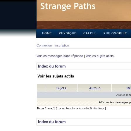
HOME
PHYSIQUE
CALCUL
PHILOSOPHIE
Connexion
Inscription
Voir les messages sans réponse
|
Voir les sujets actifs
Index du forum
Voir les sujets actifs
Sujets
Auteur
Ré
Aucun résu
Afficher les messages 
Page
1
sur
1
[ La recherche a trouvée 0 résultats ]
Index du forum