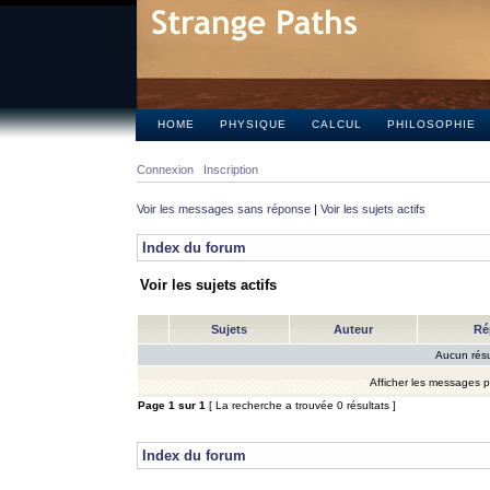
HOME
PHYSIQUE
CALCUL
PHILOSOPHIE
Connexion
Inscription
Voir les messages sans réponse
|
Voir les sujets actifs
Index du forum
Voir les sujets actifs
Sujets
Auteur
Ré
Aucun résu
Afficher les messages 
Page
1
sur
1
[ La recherche a trouvée 0 résultats ]
Index du forum